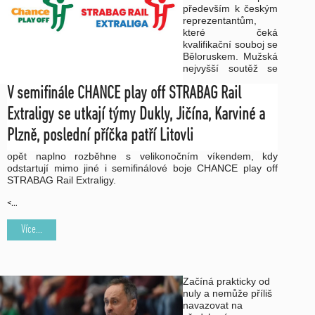
především k českým
reprezentantům,
které čeká
kvalifikační souboj se
Běloruskem. Mužská
nejvyšší soutěž se
V semifinále CHANCE play off STRABAG Rail
Extraligy se utkají týmy Dukly, Jičína, Karviné a
Plzně, poslední příčka patří Litovli
opět naplno rozběhne s velikonočním víkendem, kdy
odstartují mimo jiné i semifinálové boje CHANCE play off
STRABAG Rail Extraligy.
<…
Více...
Začíná prakticky od
nuly a nemůže příliš
navazovat na