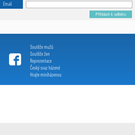
Email
Soutěže mužů
Soutěže žen
Reprezentace
Český svaz házené
Hrajte miniházenou
Extraliga házené c 2015, All Rights Reserved
created by:
Le Clavera
s r.o.