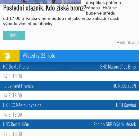
dospěla k pátému
Poslední otazník. Kdo získá bronz?
zápasu. Hrát se
bude ve středu
od 17.00 a Valaši v něm budou mít jako vítěz základní části
výhodu vlastní palubovky…
Více...
další aktuality
Výsledky 22. kolo
HC Dukla Praha
:
SHC Maloměřice Brno
14.3. 18:00
TJ Cement Hranice
:
HC ROBE Zubří
14.3. 18:00
HK FCC Město Lovosice
:
HCB Karviná
14.3. 18:00
HBC Ronal Jičín
:
Pepino SKP Frýdek-Místek
14.3. 18:00