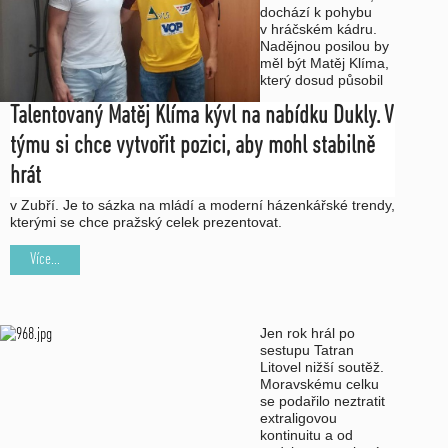
dochází k pohybu
v hráčském kádru.
Nadějnou posilou by
měl být Matěj Klíma,
který dosud působil
Talentovaný Matěj Klíma kývl na nabídku Dukly. V
týmu si chce vytvořit pozici, aby mohl stabilně
hrát
v Zubří. Je to sázka na mládí a moderní házenkářské trendy,
kterými se chce pražský celek prezentovat.
Více...
Jen rok hrál po
sestupu Tatran
Litovel nižší soutěž.
Moravskému celku
se podařilo neztratit
extraligovou
kontinuitu a od