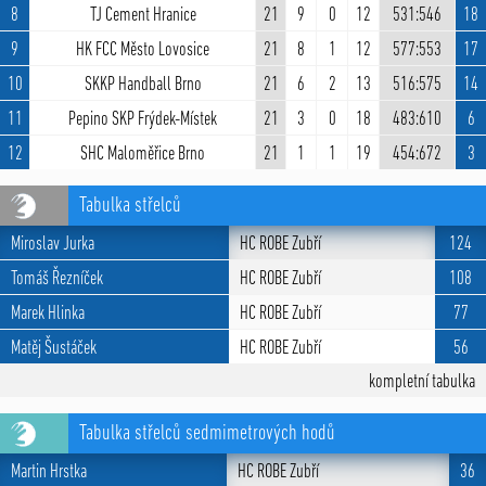
8
TJ Cement Hranice
21
9
0
12
531:546
18
9
HK FCC Město Lovosice
21
8
1
12
577:553
17
10
SKKP Handball Brno
21
6
2
13
516:575
14
11
Pepino SKP Frýdek-Místek
21
3
0
18
483:610
6
12
SHC Maloměřice Brno
21
1
1
19
454:672
3
Tabulka střelců
Miroslav Jurka
HC ROBE Zubří
124
Tomáš Řezníček
HC ROBE Zubří
108
Marek Hlinka
HC ROBE Zubří
77
Matěj Šustáček
HC ROBE Zubří
56
kompletní tabulka
Tabulka střelců sedmimetrových hodů
Martin Hrstka
HC ROBE Zubří
36