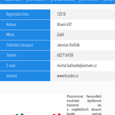
Registrační číslo
1Z510
Adresa
Hlavní 492
Město
Zubří
Statutární zástupce
Jaroslav Dořičák
Telefon
602716928
E-mail
michal.balharek@seznam.cz
Internet
www.hczubri.cz
Pozornost fanoušků
mužské špičkové
házené se
v nejbližších dnech
bude upírat