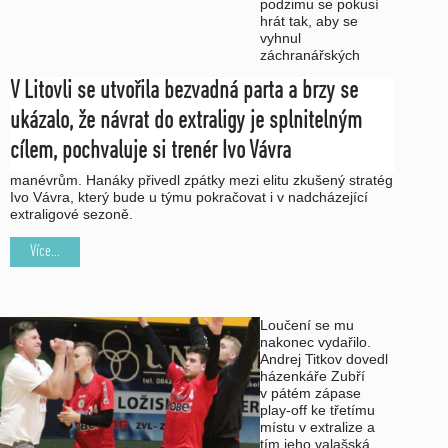
podzimu se pokusí
hrát tak, aby se
vyhnul
záchranářských
V Litovli se utvořila bezvadná parta a brzy se
ukázalo, že návrat do extraligy je splnitelným
cílem, pochvaluje si trenér Ivo Vávra
manévrům. Hanáky přivedl zpátky mezi elitu zkušený stratég
Ivo Vávra, který bude u týmu pokračovat i v nadcházející
extraligové sezoně.
Více...
Loučení se mu
nakonec vydařilo.
Andrej Titkov dovedl
házenkáře Zubří
v pátém zápase
play-off ke třetímu
místu v extralize a
tím jeho valašská