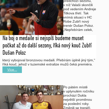
předchozí sezonu,
v níž Valaši skončili
pod vedením Andreje
Titkova třetí. Tak
vnímá situaci v HC
Robe Zubří nový
trenér Dušan Poloz.
„Nepřebírám celek,
Na boj o medaile si nejspíš budeme muset
počkat až do další sezony, říká nový kouč Zubří
Dušan Poloz
který vybojoval bronzovou medaili. Přebírám úplně jiný tým,“
říká kouč, jehož v tuzemské extralize mužů čeká premiéra.
Více...
Po pátém místě
v uplynulém ročníku
prochází Dukla
největší proměnou
za poslední roky.
Změnili se trenéři,