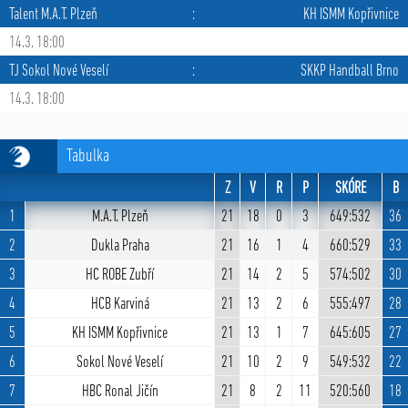
Talent M.A.T. Plzeň
:
KH ISMM Kopřivnice
14.3. 18:00
TJ Sokol Nové Veselí
:
SKKP Handball Brno
14.3. 18:00
Tabulka
Z
V
R
P
SKÓRE
B
1
M.A.T. Plzeň
21
18
0
3
649:532
36
2
Dukla Praha
21
16
1
4
660:529
33
3
HC ROBE Zubří
21
14
2
5
574:502
30
4
HCB Karviná
21
13
2
6
555:497
28
5
KH ISMM Kopřivnice
21
13
1
7
645:605
27
6
Sokol Nové Veselí
21
10
2
9
549:532
22
7
HBC Ronal Jičín
21
8
2
11
520:560
18