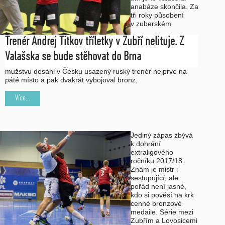
anabáze skončila. Za
tři roky působení
v zuberském
Trenér Andrej Titkov tříletky v Zubří nelituje. Z
Valašska se bude stěhovat do Brna
mužstvu dosáhl v Česku usazený ruský trenér nejprve na
páté místo a pak dvakrát vybojoval bronz.
Více...
Jediný zápas zbývá
k dohrání
extraligového
ročníku 2017/18.
Znám je mistr i
sestupující, ale
pořád není jasné,
kdo si pověsí na krk
cenné bronzové
medaile. Série mezi
Zubřím a Lovosicemi