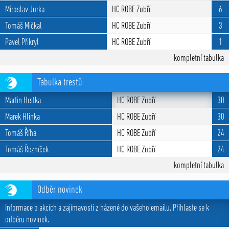
Miroslav Jurka
HC ROBE Zubří
6
Tomáš Mičkal
HC ROBE Zubří
3
Pavel Přikryl
HC ROBE Zubří
1
kompletní tabulka
Tabulka trestů
Martin Hrstka
HC ROBE Zubří
30
Marek Hlinka
HC ROBE Zubří
30
Tomáš Říha
HC ROBE Zubří
24
Tomáš Řezníček
HC ROBE Zubří
24
kompletní tabulka
Odběr novinek
Informace o akcích a zajímavosti z házené do vašeho emailu. Přihlaste se k
odběru novinek.