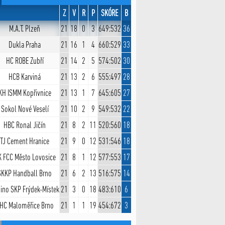
Z
V
R
P
SKÓRE
B
M.A.T. Plzeň
21
18
0
3
649:532
36
Dukla Praha
21
16
1
4
660:529
33
HC ROBE Zubří
21
14
2
5
574:502
30
HCB Karviná
21
13
2
6
555:497
28
KH ISMM Kopřivnice
21
13
1
7
645:605
27
Sokol Nové Veselí
21
10
2
9
549:532
22
HBC Ronal Jičín
21
8
2
11
520:560
18
TJ Cement Hranice
21
9
0
12
531:546
18
 FCC Město Lovosice
21
8
1
12
577:553
17
SKKP Handball Brno
21
6
2
13
516:575
14
ino SKP Frýdek-Místek
21
3
0
18
483:610
6
HC Maloměřice Brno
21
1
1
19
454:672
3