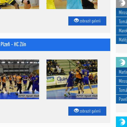
Miros
zobrazit galerii
Tomá
Marek
Matěj
. Plzeň - HC Zlín
Marti
Miros
Tomá
Pavel
zobrazit galerii