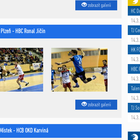
zobrazit galerii
HC D
14.3.
TJ Ce
. Plzeň - HBC Ronal Jičín
14.3.
HK F
14.3.
HBC R
14.3.
Talen
14.3.
zobrazit galerii
TJ So
14.3.
-Místek - HCB OKD Karviná