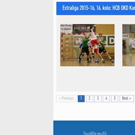
Extraliga 2015-16, 16. kolo: HCB OKD Ka
« Previous
1
2
3
4
5
Next »
Soutěže mužů