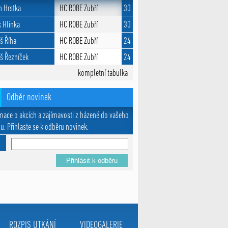
n Hrstka
HC ROBE Zubří
30
 Hlinka
HC ROBE Zubří
30
š Říha
HC ROBE Zubří
24
š Řezníček
HC ROBE Zubří
24
kompletní tabulka
Odběr novinek
mace o akcích a zajímavosti z házené do vašeho
u. Přihlaste se k odběru novinek.
l
ROZPIS UTKÁNÍ
VIDEOGALERIE