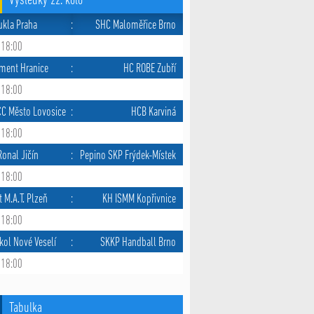
Výsledky 22. kolo
ukla Praha
:
SHC Maloměřice Brno
 18:00
ment Hranice
:
HC ROBE Zubří
 18:00
CC Město Lovosice
:
HCB Karviná
 18:00
onal Jičín
:
Pepino SKP Frýdek-Místek
 18:00
t M.A.T. Plzeň
:
KH ISMM Kopřivnice
 18:00
kol Nové Veselí
:
SKKP Handball Brno
 18:00
Tabulka