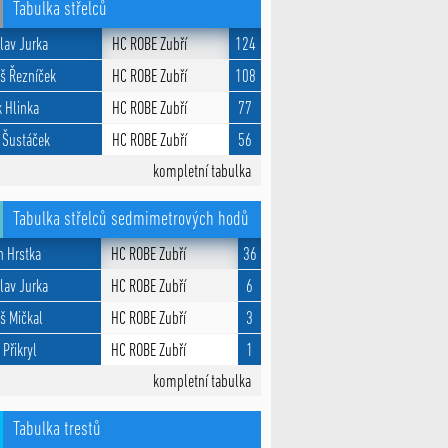
Tabulka střelců
lav Jurka
HC ROBE Zubří
124
š Řezníček
HC ROBE Zubří
108
 Hlinka
HC ROBE Zubří
77
 Šustáček
HC ROBE Zubří
56
kompletní tabulka
Tabulka střelců sedmimetrových hodů
n Hrstka
HC ROBE Zubří
36
lav Jurka
HC ROBE Zubří
6
š Mičkal
HC ROBE Zubří
3
 Přikryl
HC ROBE Zubří
1
kompletní tabulka
Tabulka trestů