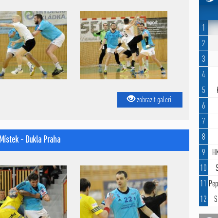
1
2
3
4
5
zobrazit galerii
6
7
8
-Místek - Dukla Praha
9
HK
10
11
Pep
12
S