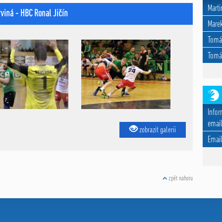
Marti
rviná - HBC Ronal Jičín
Marek
Tomá
Tomá
Infor
email
zobrazit galerii
Emai
zpět nahoru