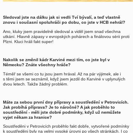
Sledoval jste na dálku jak si vedli Tví bývalí, a teď vlastně
znovu i současní spoluhráči po dobu, co jste v HCB nehrál?
Ano, kluky jsem pravidelně sledoval a viděl jsem snad všechna
utkání. Hlavně zápasy v evropských pohárech a finálovou sérii proti
Plzni. Kluci hráli fakt super!
Nakolik se změnil kádr Karviné mezi tím, co jste byl v
Německu? Znáte všechny hráče?
Téměř se všemi co tu jsou jsem hrával. Až na pár výjimek, ale i
s těmi jsem se seznámil, když jsem jezdil do Karviné v uplynulých
dvou letech. Takže žádný problém.
Máte za sebou první dny přípravy a soustředění v Petrovicích.
Jak probíhá příprava? Je to náročné? A jak proběhlo to
soustředění - měli jste dobré podmínky, když už nemůžete
vyjet někam za hranice?
Soustředěni v Petrovicích proběhlo fakt dobře, vytvořené podmínky
k soustředěni byly na velmi vysoké úrovni po všech stránkách. I co