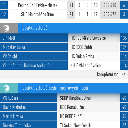
11
Pepino SKP Frýdek-Místek
21
3
0
18
483:610
6
12
SHC Maloměřice Brno
21
1
1
19
454:672
3
Tabulka střelců
Jiří Motl
HK FCC Město Lovosice
135
Miroslav Jurka
HC ROBE Zubří
124
Vít Reichl
HC Dukla Praha
114
Victor Andres Donoso Andalaft
KH ISMM Kopřivnice
114
kompletní tabulka
Tabulka střelců sedmimetrových hodů
Vít Kučera
SKKP Handball Brno
40
David Krahulec
HBC Ronal Jičín
40
Martin Hrstka
HC ROBE Zubří
36
Dmytro Turchenko
TJ Sokol Nové Veselí
27