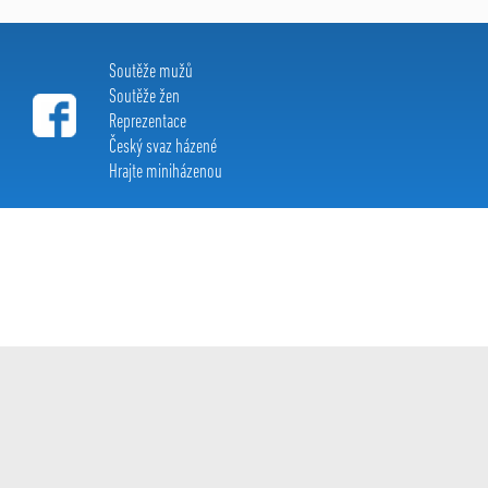
Soutěže mužů
Soutěže žen
Reprezentace
Český svaz házené
Hrajte miniházenou
Extraliga házené c 2015, All Rights Reserved
created by:
Le Clavera
s r.o.