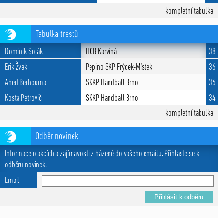
kompletní tabulka
Tabulka trestů
Dominik Solák
HCB Karviná
38
Erik Žvak
Pepino SKP Frýdek-Místek
36
Ahed Berhouma
SKKP Handball Brno
36
Kosta Petrovič
SKKP Handball Brno
34
kompletní tabulka
Odběr novinek
Informace o akcích a zajímavosti z házené do vašeho emailu. Přihlaste se k
odběru novinek.
Email