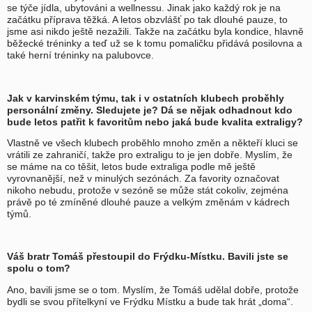
se týče jídla, ubytováni a wellnessu. Jinak jako každý rok je na
začátku příprava těžká. A letos obzvlášť po tak dlouhé pauze, to
jsme asi nikdo ještě nezažili. Takže na začátku byla kondice, hlavně
běžecké tréninky a teď už se k tomu pomaličku přidává posilovna a
také herní tréninky na palubovce.
Jak v karvinském týmu, tak i v ostatních klubech proběhly
personální změny. Sledujete je? Dá se nějak odhadnout kdo
bude letos patřit k favoritům nebo jaká bude kvalita extraligy?
Vlastně ve všech klubech proběhlo mnoho změn a někteří kluci se
vrátili ze zahraničí, takže pro extraligu to je jen dobře. Myslím, že
se máme na co těšit, letos bude extraliga podle mě ještě
vyrovnanější, než v minulých sezónách. Za favority označovat
nikoho nebudu, protože v sezóně se může stát cokoliv, zejména
právě po té zmíněné dlouhé pauze a velkým změnám v kádrech
týmů.
Váš bratr Tomáš přestoupil do Frýdku-Místku. Bavili jste se
spolu o tom?
Ano, bavili jsme se o tom. Myslím, že Tomáš udělal dobře, protože
bydli se svou přítelkyní ve Frýdku Místku a bude tak hrát „doma“.