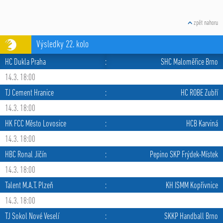
zpět nahoru
Výsledky 22. kolo
HC Dukla Praha
:
SHC Maloměřice Brno
14.3. 18:00
TJ Cement Hranice
:
HC ROBE Zubří
14.3. 18:00
HK FCC Město Lovosice
:
HCB Karviná
14.3. 18:00
HBC Ronal Jičín
:
Pepino SKP Frýdek-Místek
14.3. 18:00
Talent M.A.T. Plzeň
:
KH ISMM Kopřivnice
14.3. 18:00
TJ Sokol Nové Veselí
:
SKKP Handball Brno