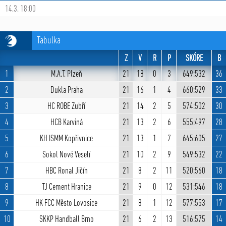
14.3. 18:00
Tabulka
Z
V
R
P
SKÓRE
B
1
M.A.T. Plzeň
21
18
0
3
649:532
36
2
Dukla Praha
21
16
1
4
660:529
33
3
HC ROBE Zubří
21
14
2
5
574:502
30
4
HCB Karviná
21
13
2
6
555:497
28
5
KH ISMM Kopřivnice
21
13
1
7
645:605
27
6
Sokol Nové Veselí
21
10
2
9
549:532
22
7
HBC Ronal Jičín
21
8
2
11
520:560
18
8
TJ Cement Hranice
21
9
0
12
531:546
18
9
HK FCC Město Lovosice
21
8
1
12
577:553
17
10
SKKP Handball Brno
21
6
2
13
516:575
14