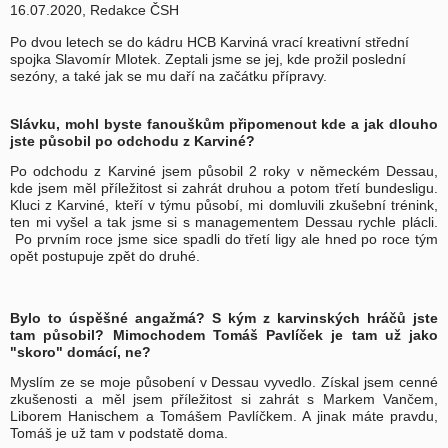
16.07.2020, Redakce ČSH
Po dvou letech se do kádru HCB Karviná vrací kreativní střední
spojka Slavomír Mlotek. Zeptali jsme se jej, kde prožil poslední
sezóny, a také jak se mu daří na začátku přípravy.
Slávku, mohl byste fanouškům připomenout kde a jak dlouho
jste působil po odchodu z Karviné?
Po odchodu z Karviné jsem působil 2 roky v německém Dessau,
kde jsem měl příležitost si zahrát druhou a potom třetí bundesligu.
Kluci z Karviné, kteří v týmu působí, mi domluvili zkušební trénink,
ten mi vyšel a tak jsme si s managementem Dessau rychle plácli.
Po prvním roce jsme sice spadli do třetí ligy ale hned po roce tým
opět postupuje zpět do druhé.
Bylo to úspěšné angažmá? S kým z karvinských hráčů jste
tam působil? Mimochodem Tomáš Pavlíček je tam už jako
"skoro" domácí, ne?
Myslím ze se moje působení v Dessau vyvedlo. Získal jsem cenné
zkušenosti a měl jsem příležitost si zahrát s Markem Vančem,
Liborem Hanischem a Tomášem Pavlíčkem. A jinak máte pravdu,
Tomáš je už tam v podstatě doma.