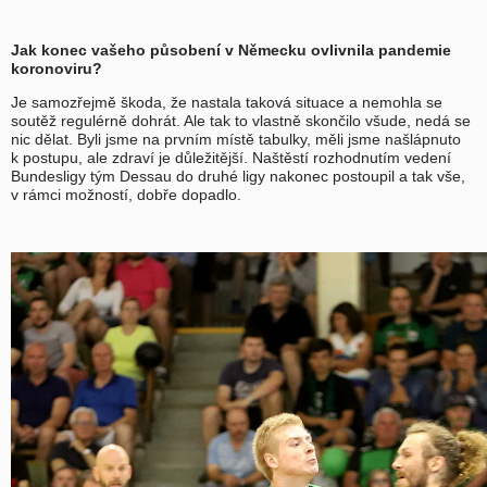
Jak konec vašeho působení v Německu ovlivnila pandemie
koronoviru?
Je samozřejmě škoda, že nastala taková situace a nemohla se
soutěž regulérně dohrát. Ale tak to vlastně skončilo všude, nedá se
nic dělat. Byli jsme na prvním místě tabulky, měli jsme našlápnuto
k postupu, ale zdraví je důležitější. Naštěstí rozhodnutím vedení
Bundesligy tým Dessau do druhé ligy nakonec postoupil a tak vše,
v rámci možností, dobře dopadlo.