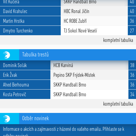
Vít Kučera
SKKP Handball Brno
40
David Krahulec
HBC Ronal Jičín
40
Martin Hrstka
HC ROBE Zubří
36
Dmytro Turchenko
TJ Sokol Nové Veselí
27
kompletní tabulka
Tabulka trestů
Dominik Solák
HCB Karviná
38
Erik Žvak
Pepino SKP Frýdek-Místek
36
Ahed Berhouma
SKKP Handball Brno
36
Kosta Petrovič
SKKP Handball Brno
34
kompletní tabulka
Odběr novinek
Informace o akcích a zajímavosti z házené do vašeho emailu. Přihlaste se k