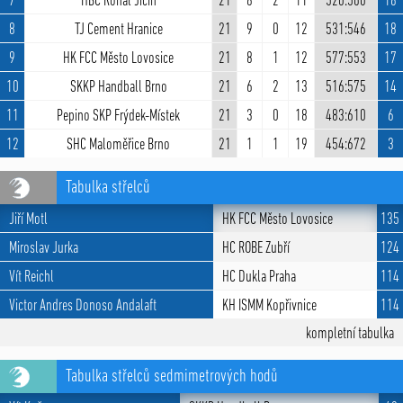
7
HBC Ronal Jičín
21
8
2
11
520:560
18
8
TJ Cement Hranice
21
9
0
12
531:546
18
9
HK FCC Město Lovosice
21
8
1
12
577:553
17
10
SKKP Handball Brno
21
6
2
13
516:575
14
11
Pepino SKP Frýdek-Místek
21
3
0
18
483:610
6
12
SHC Maloměřice Brno
21
1
1
19
454:672
3
Tabulka střelců
Jiří Motl
HK FCC Město Lovosice
135
Miroslav Jurka
HC ROBE Zubří
124
Vít Reichl
HC Dukla Praha
114
Victor Andres Donoso Andalaft
KH ISMM Kopřivnice
114
kompletní tabulka
Tabulka střelců sedmimetrových hodů