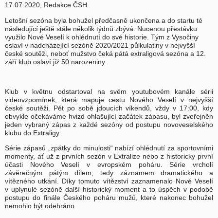
17.07.2020, Redakce ČSH
Letošní sezóna byla bohužel předčasně ukončena a do startu té
následující ještě stále několik týdnů zbývá. Nucenou přestávku
využilo Nové Veselí k ohlédnutí do své historie. Tým z Vysočiny
oslaví v nadcházející sezóně 2020/2021 půlkulatiny v nejvyšší
české soutěži, neboť mužstvo čeká pátá extraligová sezóna a 12.
září klub oslaví již 50 narozeniny.
Klub v květnu odstartoval na svém youtubovém kanále sérii
videovzpomínek, která mapuje cestu Nového Veselí v nejvyšší
české soutěži. Pět po sobě jdoucích víkendů, vždy v 17:00, kdy
obvykle očekáváme hvizd ohlašující začátek zápasu, byl zveřejněn
jeden vybraný zápas z každé sezóny od postupu novoveselského
klubu do Extraligy.
Série zápasů „zpátky do minulosti“ nabízí ohlédnutí za sportovními
momenty, ať už z prvních sezón v Extralize nebo z historicky první
účasti Nového Veselí v evropském poháru. Série vrcholí
závěrečným pátým dílem, tedy záznamem dramatického a
vítězného utkání. Díky tomuto vítězství zaznamenalo Nové Veselí
v uplynulé sezóně další historický moment a to úspěch v podobě
postupu do finále Českého poháru mužů, které nakonec bohužel
nemohlo být odehráno.