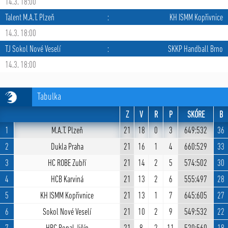
14.3. 18:00
Talent M.A.T. Plzeň
:
KH ISMM Kopřivnice
14.3. 18:00
TJ Sokol Nové Veselí
:
SKKP Handball Brno
14.3. 18:00
Tabulka
Z
V
R
P
SKÓRE
B
1
M.A.T. Plzeň
21
18
0
3
649:532
36
2
Dukla Praha
21
16
1
4
660:529
33
3
HC ROBE Zubří
21
14
2
5
574:502
30
4
HCB Karviná
21
13
2
6
555:497
28
5
KH ISMM Kopřivnice
21
13
1
7
645:605
27
6
Sokol Nové Veselí
21
10
2
9
549:532
22