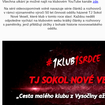
Všechna utkání je možné najít na klubovém YouTube kanále
zde
.
Na sérii videovzpomínek volně navazuje série článků a rozhovorů
v rámci významného výročí 50 let činnosti oddílu házené TJ Sokol
Nové Veselí, které klub v tomto roce slaví. Každou neděli
odpoledne vychází na klubovém webu krátký články a rozhovory
s pamětníky, jenž přibližují útržky z bohaté historie novoveselského
oddílu.