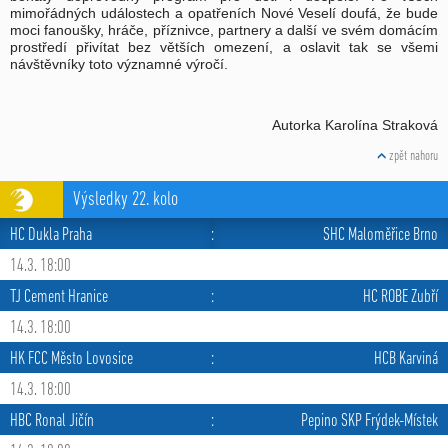
mimořádných událostech a opatřeních Nové Veselí doufá, že bude
moci fanoušky, hráče, příznivce, partnery a další ve svém domácím
prostředí přivítat bez větších omezení, a oslavit tak se všemi
návštěvníky toto významné výročí.
Autorka Karolína Straková
zpět nahoru
Výsledky 22. kolo
HC Dukla Praha
:
SHC Maloměřice Brno
14.3. 18:00
TJ Cement Hranice
:
HC ROBE Zubří
14.3. 18:00
HK FCC Město Lovosice
:
HCB Karviná
14.3. 18:00
HBC Ronal Jičín
:
Pepino SKP Frýdek-Místek