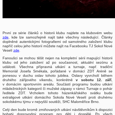
První ze série článků o historii klubu najdete na klubovém webu
zde
, kde lze samozřejmě najít také všechny následující. Články
doplněné autentickými fotografiemi od samotného založení klubu
napříč celou jeho historií můžete najít na Facebooku TJ Sokol Nové
Veselí
zde
.
Fanoušci se mohou těšit nejen na kompletní sérii mapující historii
klubu od jeho založení až po současnost, aktuální sezónu a
události. Všechna přípravná utkání a turnaje, např. tradiční
Memoriál Josefa Smékala, pořádané v domácí ZDT Aréně se
ponesou v duchu oslav tohoto jubilea. Oslavy vyvrcholí během
druhého zářijového víkendu, konkrétně
v sobotu 12. září
,
v domácím sportovním areálu. Součástí programu budou utkání
mládežnických kategorií či mužské zápasy v rámci Turnaje o pohár
ředitele ZDT. Vrcholem tohoto házenkářského svátku bude
extraligové utkání domácího Sokola Nové Veselí proti druhému
sokolskému týmu v nejvyšší soutěži, SHC Maloměřice Brno.
Celý den bude kromě zmiňovaných utkání návštěvníkům k dispozici
bohatý doprovodný program pro děti i dospělé. Po všech