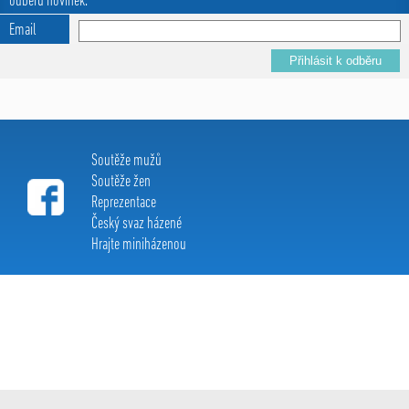
odběru novinek.
Email
Soutěže mužů
Soutěže žen
Reprezentace
Český svaz házené
Hrajte miniházenou
Extraliga házené c 2015, All Rights Reserved
created by:
Le Clavera
s r.o.