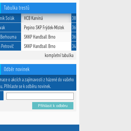
Tabulka trestů
nik Solák
HCB Karviná
38
Žvak
Pepino SKP Frýdek-Místek
36
 Berhouma
SKKP Handball Brno
36
 Petrovič
SKKP Handball Brno
34
kompletní tabulka
Odběr novinek
mace o akcích a zajímavosti z házené do vašeho
u. Přihlaste se k odběru novinek.
l