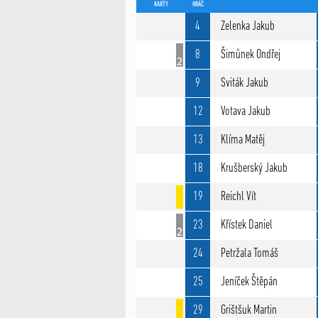
KARTY
HRÁČ
4
Zelenka Jakub
8
Šimůnek Ondřej
9
Sviták Jakub
12
Votava Jakub
13
Klíma Matěj
18
Krušberský Jakub
19
Reichl Vít
23
Křístek Daniel
24
Petržala Tomáš
25
Jeníček Štěpán
29
Grištšuk Martin