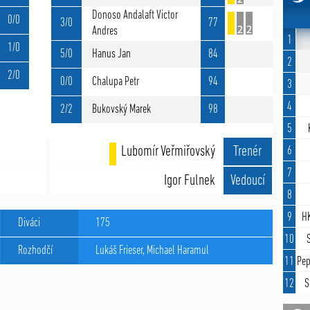
Donoso Andalaft Victor
0/0
3/0
77
Andres
1
1/0
5/0
Hanus Jan
84
2
2/0
0/0
Chalupa Petr
94
3
4
2/2
Bukovský Marek
98
5
Lubomír Veřmiřovský
Trenér
6
7
Igor Fulnek
Vedoucí
8
9
HK
Diváci
175
10
Rozhodčí­
Lukáš Frieser
,
Michael Haramul
11
Pep
12
S