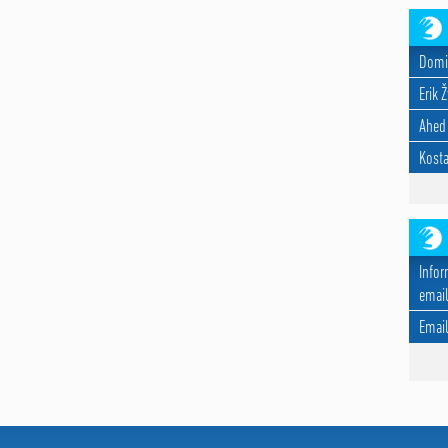
Domi
Erik 
Ahed
Kosta
Infor
email
Emai