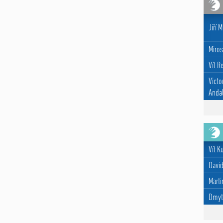
Jiří M
Miros
Vít R
Victo
Andal
Vít K
David
Marti
Dmyt