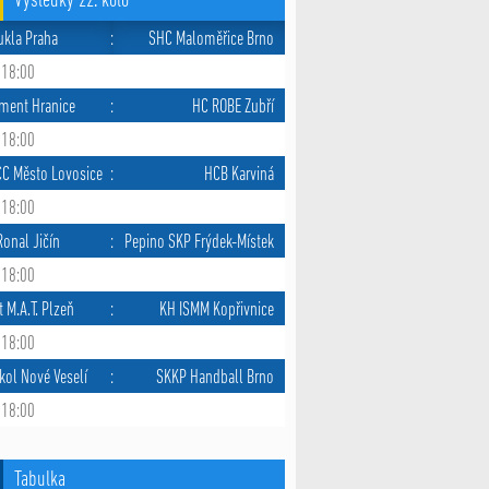
Výsledky 22. kolo
ukla Praha
:
SHC Maloměřice Brno
 18:00
ment Hranice
:
HC ROBE Zubří
 18:00
CC Město Lovosice
:
HCB Karviná
 18:00
onal Jičín
:
Pepino SKP Frýdek-Místek
 18:00
t M.A.T. Plzeň
:
KH ISMM Kopřivnice
 18:00
kol Nové Veselí
:
SKKP Handball Brno
 18:00
Tabulka