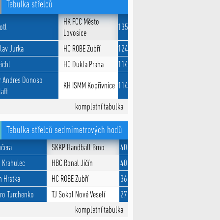
Tabulka střelců
HK FCC Město
otl
135
Lovosice
lav Jurka
HC ROBE Zubří
124
eichl
HC Dukla Praha
114
r Andres Donoso
KH ISMM Kopřivnice
114
aft
kompletní tabulka
Tabulka střelců sedmimetrových hodů
učera
SKKP Handball Brno
40
 Krahulec
HBC Ronal Jičín
40
n Hrstka
HC ROBE Zubří
36
ro Turchenko
TJ Sokol Nové Veselí
27
kompletní tabulka