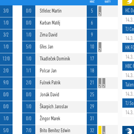
HRÁČ
KARTY
HC D
3/0
0/0
Střelec Martin
5
14.3.
1/0
0/0
Karban Matěj
6
TJ Ce
3/2
1/0
Zima David
9
14.3.
1/0
5/0
Gřes Jan
10
HK F
14.3.
12/0
1/0
Tkadleček Dominik
17
HBC R
2/0
1/1
Polcar Jan
18
14.3.
9/0
2/0
Fulnek Patrik
21
Talen
14.3.
0/0
0/0
Jonák David
25
TJ So
0/0
1/0
Škarpich Jaroslav
29
14.3.
1/0
0/0
Žingor Marek
31
5/0
7/0
Brito Benítez Edwin
32