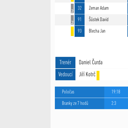
32
Zeman Adam
91
Šůstek David
93
Blecha Jan
Trenér
Daniel Čurda
Vedoucí
Jiří Kotrč
Poločas
19:18
Branky ze 7 hodů
2:3