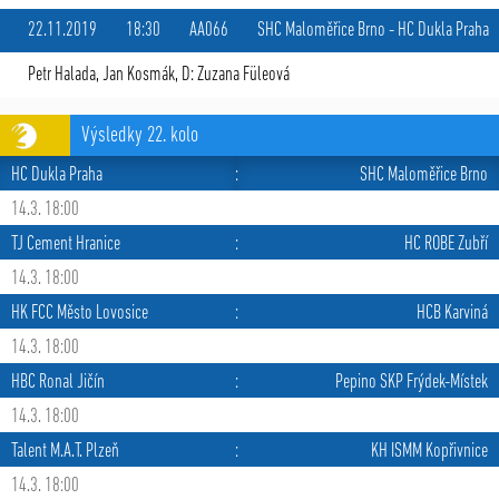
22.11.2019
18:30
AA066
SHC Maloměřice Brno
-
HC Dukla Praha
Petr Halada
,
Jan Kosmák
, D: Zuzana Füleová
Výsledky 22. kolo
HC Dukla Praha
:
SHC Maloměřice Brno
14.3. 18:00
TJ Cement Hranice
:
HC ROBE Zubří
14.3. 18:00
HK FCC Město Lovosice
:
HCB Karviná
14.3. 18:00
HBC Ronal Jičín
:
Pepino SKP Frýdek-Místek
14.3. 18:00
Talent M.A.T. Plzeň
:
KH ISMM Kopřivnice
14.3. 18:00