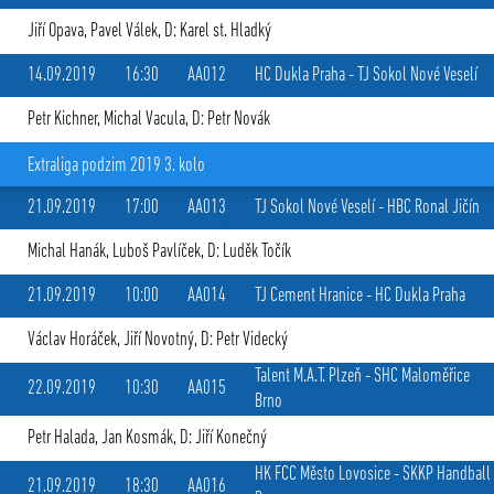
Jiří Opava
,
Pavel Válek
, D: Karel st. Hladký
14.09.2019
16:30
AA012
HC Dukla Praha
-
TJ Sokol Nové Veselí
Petr Kichner
,
Michal Vacula
, D: Petr Novák
Extraliga podzim 2019 3. kolo
21.09.2019
17:00
AA013
TJ Sokol Nové Veselí
-
HBC Ronal Jičín
Michal Hanák
,
Luboš Pavlíček
, D: Luděk Točík
21.09.2019
10:00
AA014
TJ Cement Hranice
-
HC Dukla Praha
Václav Horáček
,
Jiří Novotný
, D: Petr Videcký
Talent M.A.T. Plzeň
-
SHC Maloměřice
22.09.2019
10:30
AA015
Brno
Petr Halada
,
Jan Kosmák
, D: Jiří Konečný
HK FCC Město Lovosice
-
SKKP Handball
21.09.2019
18:30
AA016