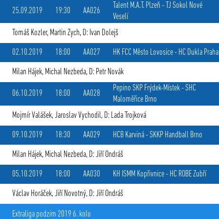
Talent M.A.T. Plzeň
-
TJ Sokol Nové
25.09.2019
19:30
AA026
Veselí
Tomáš Kozler
,
Martin Zych
, D: Ivan Dolejš
02.10.2019
18:00
AA027
HK FCC Město Lovosice
-
HC Dukla Praha
Milan Hájek
,
Michal Nezbeda
, D: Petr Novák
Pepino SKP Frýdek-Místek
-
SHC
06.10.2019
18:00
AA028
Maloměřice Brno
Mojmír Valášek
,
Jaroslav Vychodil
, D: Lada Trojková
09.10.2019
18:30
AA029
HCB Karviná
-
SKKP Handball Brno
Milan Hájek
,
Michal Nezbeda
, D: Jiří Ondráš
05.10.2019
18:00
AA030
KH ISMM Kopřivnice
-
HC ROBE Zubří
Václav Horáček
,
Jiří Novotný
, D: Jiří Ondráš
Extraliga podzim 2019 6. kolo