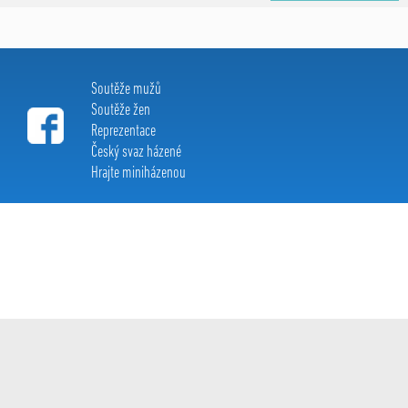
Soutěže mužů
Soutěže žen
Reprezentace
Český svaz házené
Hrajte miniházenou
Extraliga házené c 2015, All Rights Reserved
created by:
Le Clavera
s r.o.