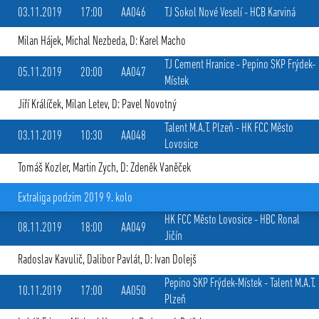
03.11.2019
17:00
AA046
TJ Sokol Nové Veselí
-
HCB Karviná
Milan Hájek
,
Michal Nezbeda
, D: Karel Macho
TJ Cement Hranice
-
Pepino SKP Frýdek-
05.11.2019
20:00
AA047
Místek
Jiří Králíček
,
Milan Letev
, D: Pavel Novotný
Talent M.A.T. Plzeň
-
HK FCC Město
03.11.2019
10:30
AA048
Lovosice
Tomáš Kozler
,
Martin Zych
, D: Zdeněk Vaněček
Extraliga podzim 2019 9. kolo
HK FCC Město Lovosice
-
HBC Ronal
08.11.2019
18:00
AA049
Jičín
Radoslav Kavulič
,
Dalibor Pavlát
, D: Ivan Dolejš
Pepino SKP Frýdek-Místek
-
Talent M.A.T.
10.11.2019
17:00
AA050
Plzeň