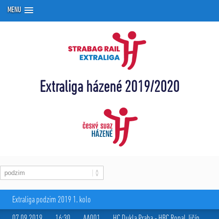
MENU
Extraliga házené 2019/2020
Extraliga podzim 2019 1. kolo
07.09.2019
16:30
AA001
HC Dukla Praha
-
HBC Ronal Jičín