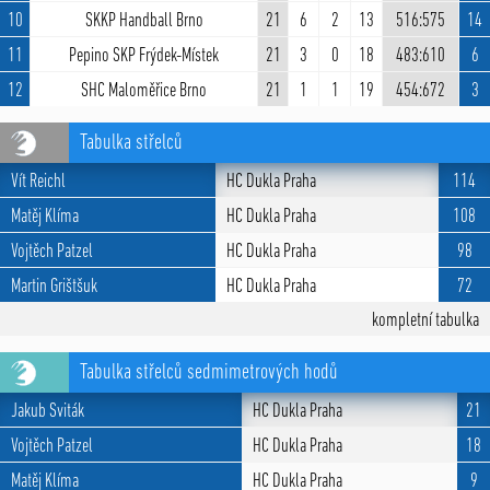
10
SKKP Handball Brno
21
6
2
13
516:575
14
11
Pepino SKP Frýdek-Místek
21
3
0
18
483:610
6
12
SHC Maloměřice Brno
21
1
1
19
454:672
3
Tabulka střelců
Vít Reichl
HC Dukla Praha
114
Matěj Klíma
HC Dukla Praha
108
Vojtěch Patzel
HC Dukla Praha
98
Martin Grištšuk
HC Dukla Praha
72
kompletní tabulka
Tabulka střelců sedmimetrových hodů
Jakub Sviták
HC Dukla Praha
21
Vojtěch Patzel
HC Dukla Praha
18
Matěj Klíma
HC Dukla Praha
9