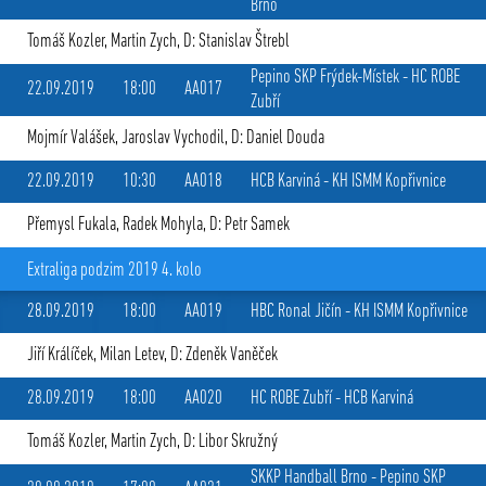
Brno
Tomáš Kozler
,
Martin Zych
, D: Stanislav Štrebl
Pepino SKP Frýdek-Místek
-
HC ROBE
22.09.2019
18:00
AA017
Zubří
Mojmír Valášek
,
Jaroslav Vychodil
, D: Daniel Douda
22.09.2019
10:30
AA018
HCB Karviná
-
KH ISMM Kopřivnice
Přemysl Fukala
,
Radek Mohyla
, D: Petr Samek
Extraliga podzim 2019 4. kolo
28.09.2019
18:00
AA019
HBC Ronal Jičín
-
KH ISMM Kopřivnice
Jiří Králíček
,
Milan Letev
, D: Zdeněk Vaněček
28.09.2019
18:00
AA020
HC ROBE Zubří
-
HCB Karviná
Tomáš Kozler
,
Martin Zych
, D: Libor Skružný
SKKP Handball Brno
-
Pepino SKP