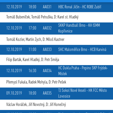
12.10.2019
18:00
AA031
HBC Ronal Jičín
-
HC ROBE Zubří
Tomáš Bubeníček
,
Tomáš Petruška
, D: Karel st. Hladký
SKKP Handball Brno
-
KH ISMM
12.10.2019
17:00
AA032
Kopřivnice
Tomáš Kozler
,
Martin Zych
, D: Miloš Kastner
12.10.2019
11:00
AA033
SHC Maloměřice Brno
-
HCB Karviná
Filip Barták
,
Karel Hladký
, D: Petr Směja
HC Dukla Praha
-
Pepino SKP Frýdek-
12.10.2019
16:30
AA034
Místek
Přemysl Fukala
,
Radek Mohyla
, D: Petr Pešek
TJ Sokol Nové Veselí
-
HK FCC Město
09.10.2019
18:00
AA035
Lovosice
Václav Horáček
,
Jiří Novotný
, D: Jiří Konečný