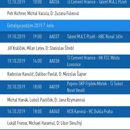
12.10.2019
10:00
AA036
TJ Cement Hranice
-
Talent M.A.T. Plzeň
Petr Kichner
,
Michal Vacula
, D: Zuzana Füleová
Extraliga podzim 2019 7. kolo
19.10.2019
19:00
AA037
Talent M.A.T. Plzeň
-
HBC Ronal Jičín
Jiří Králíček
,
Milan Letev
, D: Stanislav Štrebl
TJ Cement Hranice
-
HK FCC Město
19.10.2019
14:00
AA038
Lovosice
Radoslav Kavulič
,
Dalibor Pavlát
, D: Miroslav Šajner
Pepino SKP Frýdek-Místek
-
TJ Sokol
20.10.2019
18:00
AA039
Nové Veselí
Michal Hanák
,
Luboš Pavlíček
, D: Jana Rzymanová
16.10.2019
18:00
AA040
HCB Karviná
-
HC Dukla Praha
Lukáš Frieser
,
Michael Haramul
, D: Libor Skružný