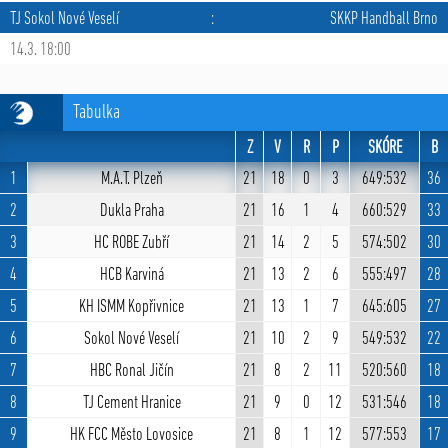
TJ Sokol Nové Veselí
:
SKKP Handball Brno
14.3. 18:00
Tabulka
Z
V
R
P
SKÓRE
B
1
M.A.T. Plzeň
21
18
0
3
649:532
36
2
Dukla Praha
21
16
1
4
660:529
33
3
HC ROBE Zubří
21
14
2
5
574:502
30
4
HCB Karviná
21
13
2
6
555:497
28
5
KH ISMM Kopřivnice
21
13
1
7
645:605
27
6
Sokol Nové Veselí
21
10
2
9
549:532
22
7
HBC Ronal Jičín
21
8
2
11
520:560
18
8
TJ Cement Hranice
21
9
0
12
531:546
18
9
HK FCC Město Lovosice
21
8
1
12
577:553
17