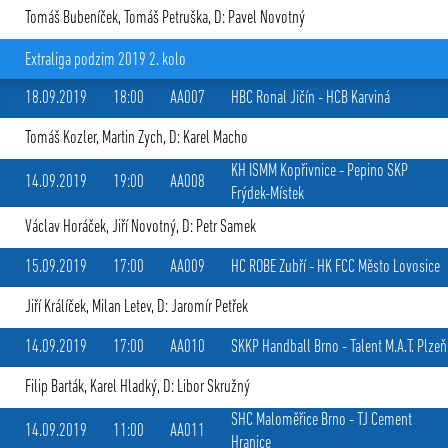
Tomáš Bubeníček
,
Tomáš Petruška
, D: Pavel Novotný
Extraliga podzim 2019 2. kolo
18.09.2019
18:00
AA007
HBC Ronal Jičín
-
HCB Karviná
Tomáš Kozler
,
Martin Zych
, D: Karel Macho
KH ISMM Kopřivnice
-
Pepino SKP
14.09.2019
19:00
AA008
Frýdek-Místek
Václav Horáček
,
Jiří Novotný
, D: Petr Samek
15.09.2019
17:00
AA009
HC ROBE Zubří
-
HK FCC Město Lovosice
Jiří Králíček
,
Milan Letev
, D: Jaromír Petřek
14.09.2019
17:00
AA010
SKKP Handball Brno
-
Talent M.A.T. Plzeň
Filip Barták
,
Karel Hladký
, D: Libor Skružný
SHC Maloměřice Brno
-
TJ Cement
14.09.2019
11:00
AA011
Hranice