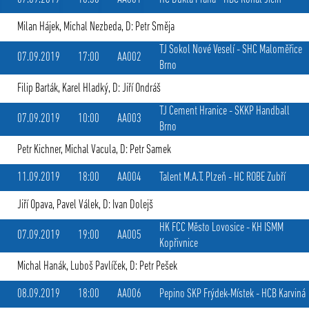
Milan Hájek
,
Michal Nezbeda
, D: Petr Směja
TJ Sokol Nové Veselí
-
SHC Maloměřice
07.09.2019
17:00
AA002
Brno
Filip Barták
,
Karel Hladký
, D: Jiří Ondráš
TJ Cement Hranice
-
SKKP Handball
07.09.2019
10:00
AA003
Brno
Petr Kichner
,
Michal Vacula
, D: Petr Samek
11.09.2019
18:00
AA004
Talent M.A.T. Plzeň
-
HC ROBE Zubří
Jiří Opava
,
Pavel Válek
, D: Ivan Dolejš
HK FCC Město Lovosice
-
KH ISMM
07.09.2019
19:00
AA005
Kopřivnice
Michal Hanák
,
Luboš Pavlíček
, D: Petr Pešek
08.09.2019
18:00
AA006
Pepino SKP Frýdek-Místek
-
HCB Karviná