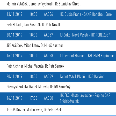
Mojmír Valášek
,
Jaroslav Vychodil
, D: Stanislav Štrebl
13.11.2019
18:30
AA056
HC Dukla Praha
-
SKKP Handball Brno
Petr Halada
,
Jan Kosmák
, D: Petr Novák
20.11.2019
18:00
AA057
TJ Sokol Nové Veselí
-
HC ROBE Zubří
Jiří Králíček
,
Milan Letev
, D: Miloš Kastner
16.11.2019
10:00
AA058
TJ Cement Hranice
-
KH ISMM Kopřivnice
Petr Kichner
,
Michal Vacula
, D: Petr Samek
20.11.2019
18:00
AA059
Talent M.A.T. Plzeň
-
HCB Karviná
Přemysl Fukala
,
Radek Mohyla
, D: Jiří Konečný
HK FCC Město Lovosice
-
Pepino SKP
16.11.2019
17:00
AA060
Frýdek-Místek
Tomáš Kozler
,
Martin Zych
, D: Petr Pešek