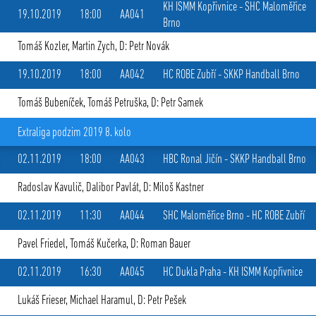
KH ISMM Kopřivnice
-
SHC Maloměřice
19.10.2019
18:00
AA041
Brno
Tomáš Kozler
,
Martin Zych
, D: Petr Novák
19.10.2019
18:00
AA042
HC ROBE Zubří
-
SKKP Handball Brno
Tomáš Bubeníček
,
Tomáš Petruška
, D: Petr Samek
Extraliga podzim 2019 8. kolo
02.11.2019
18:00
AA043
HBC Ronal Jičín
-
SKKP Handball Brno
Radoslav Kavulič
,
Dalibor Pavlát
, D: Miloš Kastner
02.11.2019
11:30
AA044
SHC Maloměřice Brno
-
HC ROBE Zubří
Pavel Friedel
,
Tomáš Kučerka
, D: Roman Bauer
02.11.2019
16:30
AA045
HC Dukla Praha
-
KH ISMM Kopřivnice
Lukáš Frieser
,
Michael Haramul
, D: Petr Pešek