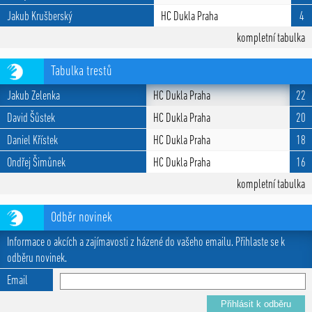
Jakub Krušberský
HC Dukla Praha
4
kompletní tabulka
Tabulka trestů
Jakub Zelenka
HC Dukla Praha
22
David Šůstek
HC Dukla Praha
20
Daniel Křístek
HC Dukla Praha
18
Ondřej Šimůnek
HC Dukla Praha
16
kompletní tabulka
Odběr novinek
Informace o akcích a zajímavosti z házené do vašeho emailu. Přihlaste se k
odběru novinek.
Email