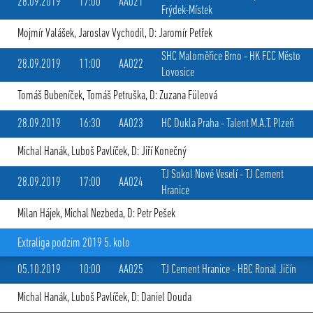
28.09.2019
17:00
AA021
Frýdek-Místek
Mojmír Valášek
,
Jaroslav Vychodil
, D: Jaromír Petřek
SHC Maloměřice Brno
-
HK FCC Město
28.09.2019
11:00
AA022
Lovosice
Tomáš Bubeníček
,
Tomáš Petruška
, D: Zuzana Füleová
28.09.2019
16:30
AA023
HC Dukla Praha
-
Talent M.A.T. Plzeň
Michal Hanák
,
Luboš Pavlíček
, D: Jiří Konečný
TJ Sokol Nové Veselí
-
TJ Cement
28.09.2019
17:00
AA024
Hranice
Milan Hájek
,
Michal Nezbeda
, D: Petr Pešek
Extraliga podzim 2019 5. kolo
05.10.2019
10:00
AA025
TJ Cement Hranice
-
HBC Ronal Jičín
Michal Hanák
,
Luboš Pavlíček
, D: Daniel Douda