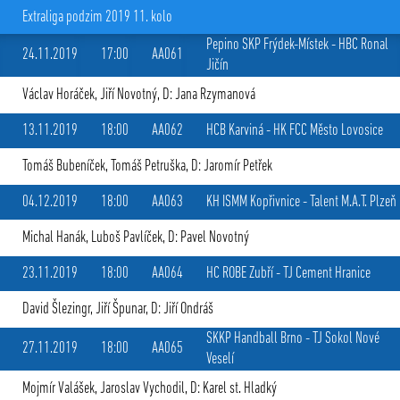
Extraliga podzim 2019 11. kolo
Pepino SKP Frýdek-Místek
-
HBC Ronal
24.11.2019
17:00
AA061
Jičín
Václav Horáček
,
Jiří Novotný
, D: Jana Rzymanová
13.11.2019
18:00
AA062
HCB Karviná
-
HK FCC Město Lovosice
Tomáš Bubeníček
,
Tomáš Petruška
, D: Jaromír Petřek
04.12.2019
18:00
AA063
KH ISMM Kopřivnice
-
Talent M.A.T. Plzeň
Michal Hanák
,
Luboš Pavlíček
, D: Pavel Novotný
23.11.2019
18:00
AA064
HC ROBE Zubří
-
TJ Cement Hranice
David Šlezingr
,
Jiří Špunar
, D: Jiří Ondráš
SKKP Handball Brno
-
TJ Sokol Nové
27.11.2019
18:00
AA065
Veselí
Mojmír Valášek
,
Jaroslav Vychodil
, D: Karel st. Hladký