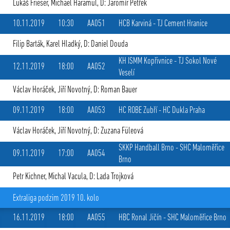
Lukáš Frieser
,
Michael Haramul
, D: Jaromír Petřek
10.11.2019
10:30
AA051
HCB Karviná
-
TJ Cement Hranice
Filip Barták
,
Karel Hladký
, D: Daniel Douda
KH ISMM Kopřivnice
-
TJ Sokol Nové
12.11.2019
18:00
AA052
Veselí
Václav Horáček
,
Jiří Novotný
, D: Roman Bauer
09.11.2019
18:00
AA053
HC ROBE Zubří
-
HC Dukla Praha
Václav Horáček
,
Jiří Novotný
, D: Zuzana Füleová
SKKP Handball Brno
-
SHC Maloměřice
09.11.2019
17:00
AA054
Brno
Petr Kichner
,
Michal Vacula
, D: Lada Trojková
Extraliga podzim 2019 10. kolo
16.11.2019
18:00
AA055
HBC Ronal Jičín
-
SHC Maloměřice Brno