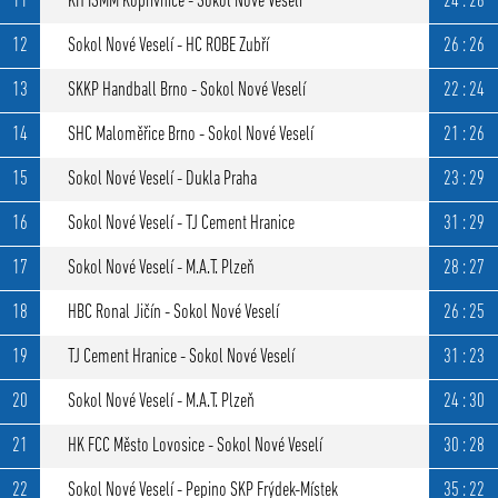
11
KH ISMM Kopřivnice - Sokol Nové Veselí
24 : 28
12
Sokol Nové Veselí - HC ROBE Zubří
26 : 26
13
SKKP Handball Brno - Sokol Nové Veselí
22 : 24
14
SHC Maloměřice Brno - Sokol Nové Veselí
21 : 26
15
Sokol Nové Veselí - Dukla Praha
23 : 29
16
Sokol Nové Veselí - TJ Cement Hranice
31 : 29
17
Sokol Nové Veselí - M.A.T. Plzeň
28 : 27
18
HBC Ronal Jičín - Sokol Nové Veselí
26 : 25
19
TJ Cement Hranice - Sokol Nové Veselí
31 : 23
20
Sokol Nové Veselí - M.A.T. Plzeň
24 : 30
21
HK FCC Město Lovosice - Sokol Nové Veselí
30 : 28
22
Sokol Nové Veselí - Pepino SKP Frýdek-Místek
35 : 22