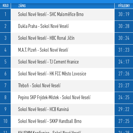
KOLO
ZÁPAS
VÝSLEDKY
1
Sokol Nové Veselí - SHC Maloměřice Brno
30 : 19
2
Dukla Praha - Sokol Nové Veselí
30 : 28
3
Sokol Nové Veselí - HBC Ronal Jičín
30 : 24
4
M.A.T. Plzeň - Sokol Nové Veselí
31 : 23
5
Sokol Nové Veselí - TJ Cement Hranice
24 : 17
6
Sokol Nové Veselí - HK FCC Město Lovosice
27 : 26
7
Třeboň - Sokol Nové Veselí
23 : 27
8
Pepino SKP Frýdek-Místek - Sokol Nové Veselí
24 : 25
9
Sokol Nové Veselí - HCB Karviná
29 : 22
10
Sokol Nové Veselí - SKKP Handball Brno
27 : 25