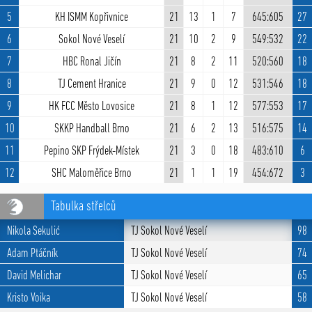
5
KH ISMM Kopřivnice
21
13
1
7
645:605
27
6
Sokol Nové Veselí
21
10
2
9
549:532
22
7
HBC Ronal Jičín
21
8
2
11
520:560
18
8
TJ Cement Hranice
21
9
0
12
531:546
18
9
HK FCC Město Lovosice
21
8
1
12
577:553
17
10
SKKP Handball Brno
21
6
2
13
516:575
14
11
Pepino SKP Frýdek-Místek
21
3
0
18
483:610
6
12
SHC Maloměřice Brno
21
1
1
19
454:672
3
Tabulka střelců
Nikola Sekulić
TJ Sokol Nové Veselí
98
Adam Ptáčník
TJ Sokol Nové Veselí
74
David Melichar
TJ Sokol Nové Veselí
65
Kristo Voika
TJ Sokol Nové Veselí
58