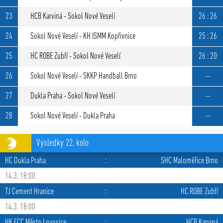
23
HCB Karviná - Sokol Nové Veselí
26 : 26
24
Sokol Nové Veselí - KH ISMM Kopřivnice
25 : 26
25
HC ROBE Zubří - Sokol Nové Veselí
26 : 20
26
Sokol Nové Veselí - SKKP Handball Brno
--
27
Dukla Praha - Sokol Nové Veselí
--
28
Sokol Nové Veselí - Dukla Praha
--
Výsledky 22. kolo
HC Dukla Praha
:
SHC Maloměřice Brno
14.3. 18:00
TJ Cement Hranice
:
HC ROBE Zubří
14.3. 18:00
HK FCC Město Lovosice
:
HCB Karviná