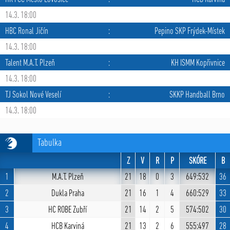
14.3. 18:00
HBC Ronal Jičín
:
Pepino SKP Frýdek-Místek
14.3. 18:00
Talent M.A.T. Plzeň
:
KH ISMM Kopřivnice
14.3. 18:00
TJ Sokol Nové Veselí
:
SKKP Handball Brno
14.3. 18:00
Tabulka
Z
V
R
P
SKÓRE
B
1
M.A.T. Plzeň
21
18
0
3
649:532
36
2
Dukla Praha
21
16
1
4
660:529
33
3
HC ROBE Zubří
21
14
2
5
574:502
30
4
HCB Karviná
21
13
2
6
555:497
28