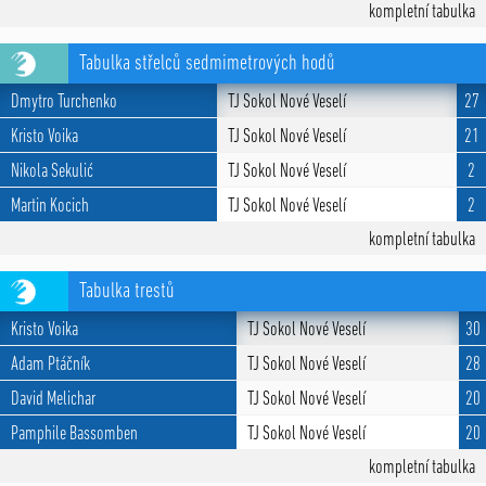
kompletní tabulka
Tabulka střelců sedmimetrových hodů
Dmytro Turchenko
TJ Sokol Nové Veselí
27
Kristo Voika
TJ Sokol Nové Veselí
21
Nikola Sekulić
TJ Sokol Nové Veselí
2
Martin Kocich
TJ Sokol Nové Veselí
2
kompletní tabulka
Tabulka trestů
Kristo Voika
TJ Sokol Nové Veselí
30
Adam Ptáčník
TJ Sokol Nové Veselí
28
David Melichar
TJ Sokol Nové Veselí
20
Pamphile Bassomben
TJ Sokol Nové Veselí
20
kompletní tabulka