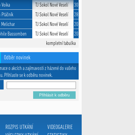
o Voika
TJ Sokol Nové Veselí
30
 Ptáčník
TJ Sokol Nové Veselí
28
 Melichar
TJ Sokol Nové Veselí
20
hile Bassomben
TJ Sokol Nové Veselí
20
kompletní tabulka
Odběr novinek
mace o akcích a zajímavosti z házené do vašeho
u. Přihlaste se k odběru novinek.
l
ROZPIS UTKÁNÍ
VIDEOGALERIE