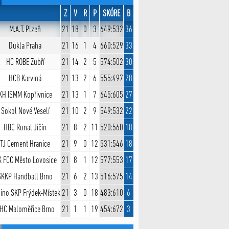
Z
V
R
P
SKÓRE
B
M.A.T. Plzeň
21
18
0
3
649:532
36
Dukla Praha
21
16
1
4
660:529
33
HC ROBE Zubří
21
14
2
5
574:502
30
HCB Karviná
21
13
2
6
555:497
28
KH ISMM Kopřivnice
21
13
1
7
645:605
27
Sokol Nové Veselí
21
10
2
9
549:532
22
HBC Ronal Jičín
21
8
2
11
520:560
18
TJ Cement Hranice
21
9
0
12
531:546
18
 FCC Město Lovosice
21
8
1
12
577:553
17
SKKP Handball Brno
21
6
2
13
516:575
14
ino SKP Frýdek-Místek
21
3
0
18
483:610
6
HC Maloměřice Brno
21
1
1
19
454:672
3