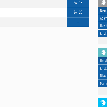
24 : 18
Nikol
26 : 20
Adam
--
David
Krist
Dmyt
Krist
Nikol
Marti