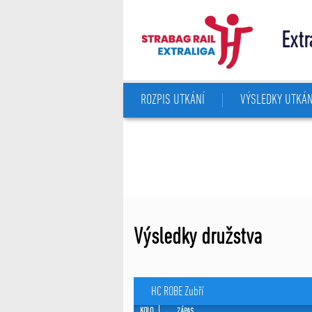
Extr
ROZPIS UTKÁNÍ
VÝSLEDKY UTKÁN
Výsledky družstva
HC ROBE Zubří
KOLO
ZÁPAS