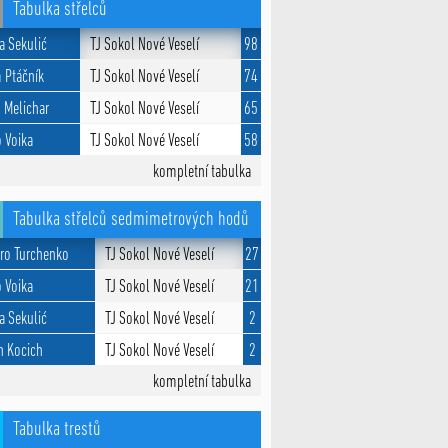
Tabulka střelců
a Sekulić
TJ Sokol Nové Veselí
98
 Ptáčník
TJ Sokol Nové Veselí
74
 Melichar
TJ Sokol Nové Veselí
65
o Voika
TJ Sokol Nové Veselí
58
kompletní tabulka
Tabulka střelců sedmimetrových hodů
ro Turchenko
TJ Sokol Nové Veselí
27
o Voika
TJ Sokol Nové Veselí
21
a Sekulić
TJ Sokol Nové Veselí
2
n Kocich
TJ Sokol Nové Veselí
2
kompletní tabulka
Tabulka trestů