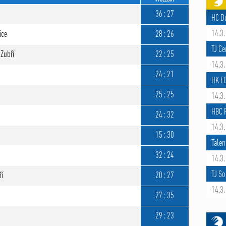
36 : 27
HC D
14.3.
ice
28 : 26
TJ Ce
 Zubří
22 : 25
14.3.
24 : 21
HK F
25 : 25
14.3.
HBC R
24 : 32
14.3.
15 : 30
Talen
32 : 24
14.3.
TJ So
ří
20 : 27
14.3.
27 : 35
29 : 23