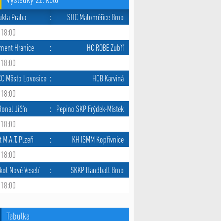
Výsledky 22. kolo
ukla Praha
:
SHC Maloměřice Brno
 18:00
ment Hranice
:
HC ROBE Zubří
 18:00
CC Město Lovosice
:
HCB Karviná
 18:00
onal Jičín
:
Pepino SKP Frýdek-Místek
 18:00
t M.A.T. Plzeň
:
KH ISMM Kopřivnice
 18:00
kol Nové Veselí
:
SKKP Handball Brno
 18:00
Tabulka