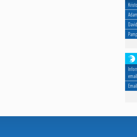
Krist
Adam
David
Pamp
Infor
email
Emai