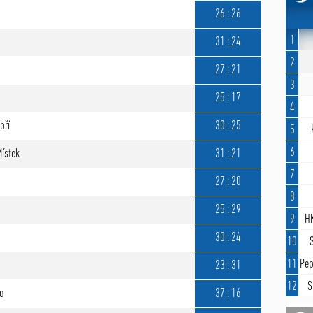
26 : 26
1
31 : 24
2
27 : 21
3
25 : 17
4
bří
30 : 25
5
6
Místek
31 : 21
7
27 : 20
8
25 : 29
9
HK
30 : 24
10
11
Pep
23 : 31
12
S
no
37 : 16