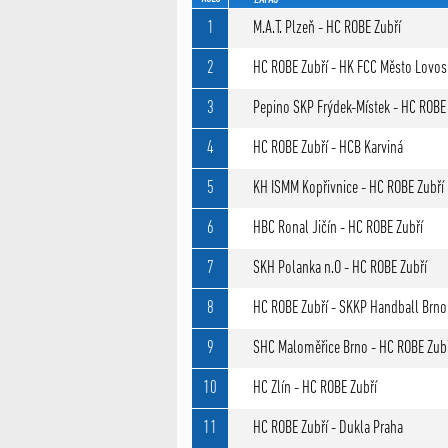
1
M.A.T. Plzeň - HC ROBE Zubří
2
HC ROBE Zubří - HK FCC Město Lovos
3
Pepino SKP Frýdek-Místek - HC ROBE
4
HC ROBE Zubří - HCB Karviná
5
KH ISMM Kopřivnice - HC ROBE Zubří
6
HBC Ronal Jičín - HC ROBE Zubří
7
SKH Polanka n.O - HC ROBE Zubří
8
HC ROBE Zubří - SKKP Handball Brno
9
SHC Maloměřice Brno - HC ROBE Zub
10
HC Zlín - HC ROBE Zubří
11
HC ROBE Zubří - Dukla Praha