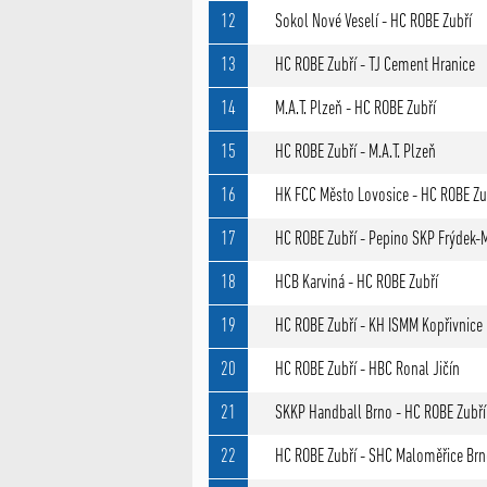
12
Sokol Nové Veselí - HC ROBE Zubří
13
HC ROBE Zubří - TJ Cement Hranice
14
M.A.T. Plzeň - HC ROBE Zubří
15
HC ROBE Zubří - M.A.T. Plzeň
16
HK FCC Město Lovosice - HC ROBE Zu
17
HC ROBE Zubří - Pepino SKP Frýdek-
18
HCB Karviná - HC ROBE Zubří
19
HC ROBE Zubří - KH ISMM Kopřivnice
20
HC ROBE Zubří - HBC Ronal Jičín
21
SKKP Handball Brno - HC ROBE Zubří
22
HC ROBE Zubří - SHC Maloměřice Br