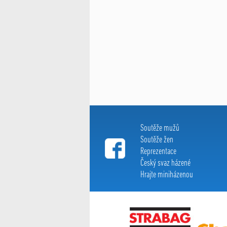
Soutěže mužů
Soutěže žen
Reprezentace
Český svaz házené
Hrajte miniházenou