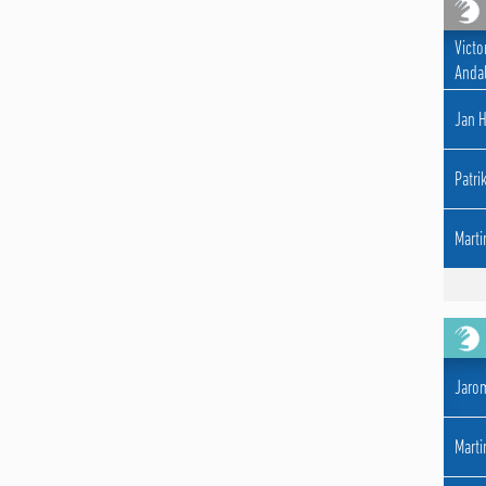
Victo
Andal
Jan 
Patri
Marti
Jarom
Marti