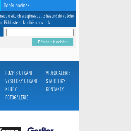
Odběr novinek
mace o akcích a zajímavosti z házené do vašeho
u. Přihlaste se k odběru novinek.
l
ROZPIS UTKÁNÍ
VIDEOGALERIE
VÝSLEDKY UTKÁNÍ
STATISTIKY
KLUBY
KONTAKTY
FOTOGALERIE