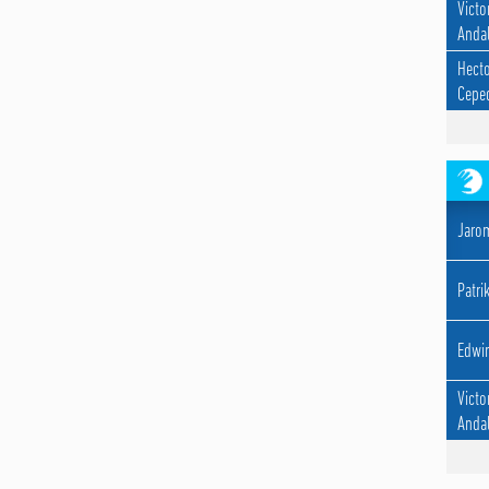
Victo
Andal
Hecto
Cepe
Jarom
Patri
Edwin
Victo
Andal