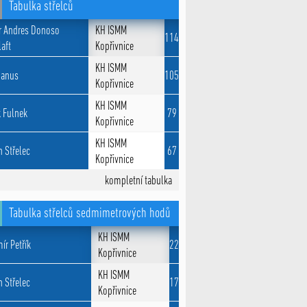
Tabulka střelců
r Andres Donoso
KH ISMM
114
aft
Kopřivnice
KH ISMM
Hanus
105
Kopřivnice
KH ISMM
k Fulnek
79
Kopřivnice
KH ISMM
n Střelec
67
Kopřivnice
kompletní tabulka
Tabulka střelců sedmimetrových hodů
KH ISMM
ír Petřík
22
Kopřivnice
KH ISMM
n Střelec
17
Kopřivnice