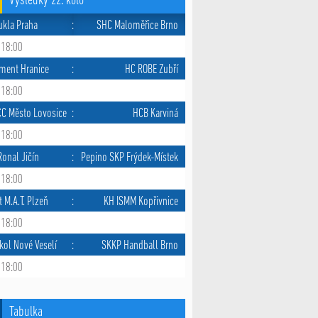
Výsledky 22. kolo
ukla Praha
:
SHC Maloměřice Brno
 18:00
ment Hranice
:
HC ROBE Zubří
 18:00
CC Město Lovosice
:
HCB Karviná
 18:00
onal Jičín
:
Pepino SKP Frýdek-Místek
 18:00
t M.A.T. Plzeň
:
KH ISMM Kopřivnice
 18:00
kol Nové Veselí
:
SKKP Handball Brno
 18:00
Tabulka