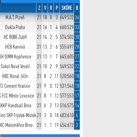
Z
V
R
P
SKÓRE
B
M.A.T. Plzeň
21
18
0
3
649:532
36
Dukla Praha
21
16
1
4
660:529
33
HC ROBE Zubří
21
14
2
5
574:502
30
HCB Karviná
21
13
2
6
555:497
28
KH ISMM Kopřivnice
21
13
1
7
645:605
27
Sokol Nové Veselí
21
10
2
9
549:532
22
HBC Ronal Jičín
21
8
2
11
520:560
18
TJ Cement Hranice
21
9
0
12
531:546
18
 FCC Město Lovosice
21
8
1
12
577:553
17
SKKP Handball Brno
21
6
2
13
516:575
14
ino SKP Frýdek-Místek
21
3
0
18
483:610
6
HC Maloměřice Brno
21
1
1
19
454:672
3