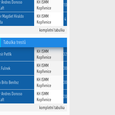
r Andres Donoso
KH ISMM
10
aft
Kopřivnice
r Magdiet Hiraldo
KH ISMM
4
da
Kopřivnice
kompletní tabulka
Tabulka trestů
KH ISMM
ír Petřík
32
Kopřivnice
KH ISMM
k Fulnek
30
Kopřivnice
KH ISMM
 Brito Benítez
30
Kopřivnice
r Andres Donoso
KH ISMM
20
aft
Kopřivnice
kompletní tabulka