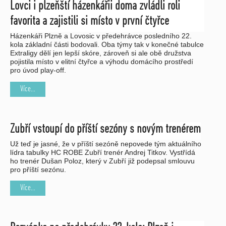
Lovci i plzeňští házenkářii doma zvládli roli
favorita a zajistili si místo v první čtyřce
Házenkáři Plzně a Lovosic v předehrávce posledního 22.
kola základní části bodovali. Oba týmy tak v konečné tabulce
Extraligy dělí jen lepší skóre, zároveň si ale obě družstva
pojistila místo v elitní čtyřce a výhodu domácího prostředí
pro úvod play-off.
Více...
Zubří vstoupí do příští sezóny s novým trenérem
Už teď je jasné, že v příští sezóně nepovede tým aktuálního
lídra tabulky HC ROBE Zubří trenér Andrej Titkov. Vystřídá
ho trenér Dušan Poloz, který v Zubří již podepsal smlouvu
pro příští sezónu.
Více...