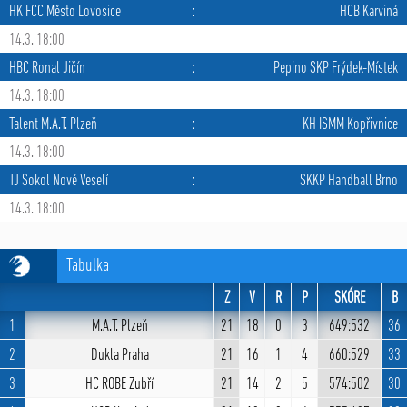
HK FCC Město Lovosice
:
HCB Karviná
14.3. 18:00
HBC Ronal Jičín
:
Pepino SKP Frýdek-Místek
14.3. 18:00
Talent M.A.T. Plzeň
:
KH ISMM Kopřivnice
14.3. 18:00
TJ Sokol Nové Veselí
:
SKKP Handball Brno
14.3. 18:00
Tabulka
Z
V
R
P
SKÓRE
B
1
M.A.T. Plzeň
21
18
0
3
649:532
36
2
Dukla Praha
21
16
1
4
660:529
33
3
HC ROBE Zubří
21
14
2
5
574:502
30