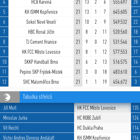
4
HCB Karviná
21
13
2
6
555:497
28
5
KH ISMM Kopřivnice
21
13
1
7
645:605
27
6
Sokol Nové Veselí
21
10
2
9
549:532
22
7
HBC Ronal Jičín
21
8
2
11
520:560
18
8
TJ Cement Hranice
21
9
0
12
531:546
18
9
HK FCC Město Lovosice
21
8
1
12
577:553
17
10
SKKP Handball Brno
21
6
2
13
516:575
14
11
Pepino SKP Frýdek-Místek
21
3
0
18
483:610
6
12
SHC Maloměřice Brno
21
1
1
19
454:672
3
Tabulka střelců
Jiří Motl
HK FCC Město Lovosice
135
Miroslav Jurka
HC ROBE Zubří
124
Vít Reichl
HC Dukla Praha
114
Victor Andres Donoso Andalaft
KH ISMM Kopřivnice
114