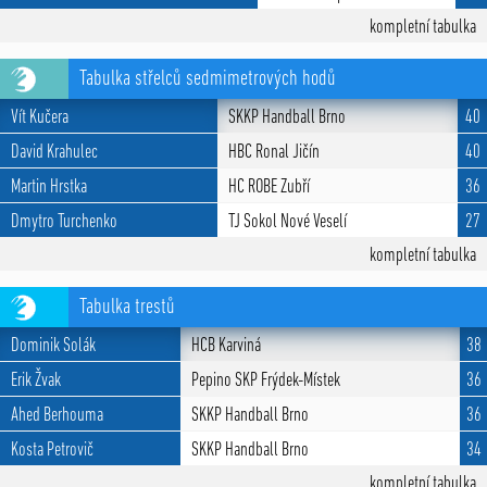
kompletní tabulka
Tabulka střelců sedmimetrových hodů
Vít Kučera
SKKP Handball Brno
40
David Krahulec
HBC Ronal Jičín
40
Martin Hrstka
HC ROBE Zubří
36
Dmytro Turchenko
TJ Sokol Nové Veselí
27
kompletní tabulka
Tabulka trestů
Dominik Solák
HCB Karviná
38
Erik Žvak
Pepino SKP Frýdek-Místek
36
Ahed Berhouma
SKKP Handball Brno
36
Kosta Petrovič
SKKP Handball Brno
34
kompletní tabulka