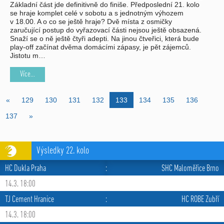
Základní část jde definitivně do finiše. Předposlední 21. kolo
se hraje komplet celé v sobotu a s jednotným výhozem
v 18.00. A o co se ještě hraje? Dvě místa z osmičky
zaručující postup do vyřazovací části nejsou ještě obsazená.
Snaží se o ně ještě čtyři adepti. Na jinou čtveřici, která bude
play-off začínat dvěma domácími zápasy, je pět zájemců.
Jistotu m…
Více...
«
129
130
131
132
133
134
135
136
137
»
Výsledky 22. kolo
HC Dukla Praha
:
SHC Maloměřice Brno
14.3. 18:00
TJ Cement Hranice
:
HC ROBE Zubří
14.3. 18:00