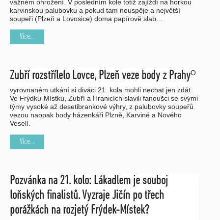
vážném ohrožení. V posledním kole totiž zajíždí na horkou
karvinskou palubovku a pokud tam neuspěje a největší
soupeři (Plzeň a Lovosice) doma papírově slab…
Více...
O
Zubří rozstřílelo Lovce, Plzeň veze body z Prahy
vyrovnaném utkání si diváci 21. kola mohli nechat jen zdát.
Ve Frýdku-Místku, Zubří a Hranicích slavili fanoušci se svými
týmy vysoké až desetibrankové výhry, z palubovky soupeřů
vezou naopak body házenkáři Plzně, Karviné a Nového
Veselí.
Více...
Pozvánka na 21. kolo: Lákadlem je souboj
loňských finalistů. Vyzraje Jičín po třech
porážkách na rozjetý Frýdek-Místek?