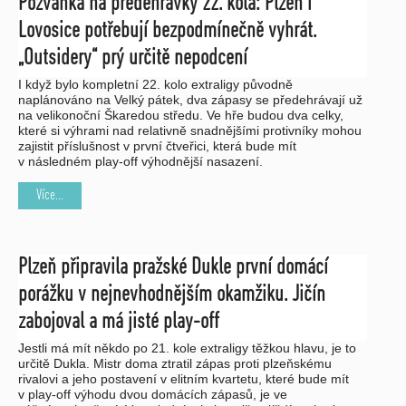
Pozvánka na předehrávky 22. kola: Plzeň i
Lovosice potřebují bezpodmínečně vyhrát.
„Outsidery“ prý určitě nepodcení
I když bylo kompletní 22. kolo extraligy původně
naplánováno na Velký pátek, dva zápasy se předehrávají už
na velikonoční Škaredou středu. Ve hře budou dva celky,
které si výhrami nad relativně snadnějšími protivníky mohou
zajistit příslušnost v první čtveřici, která bude mít
v následném play-off výhodnější nasazení.
Více...
Plzeň připravila pražské Dukle první domácí
porážku v nejnevhodnějším okamžiku. Jičín
zabojoval a má jisté play-off
Jestli má mít někdo po 21. kole extraligy těžkou hlavu, je to
určitě Dukla. Mistr doma ztratil zápas proti plzeňskému
rivalovi a jeho postavení v elitním kvartetu, které bude mít
v play-off výhodu dvou domácích zápasů, je ve