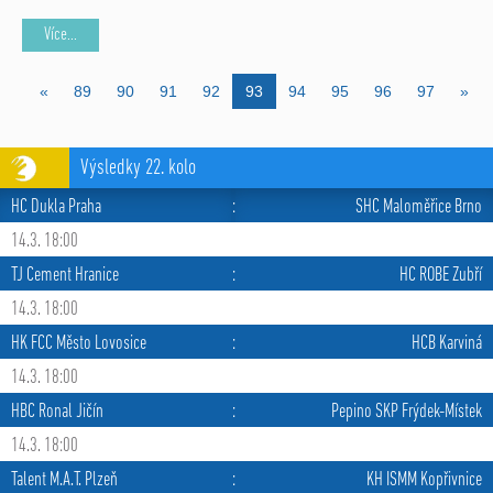
Více...
«
89
90
91
92
93
94
95
96
97
»
Výsledky 22. kolo
HC Dukla Praha
:
SHC Maloměřice Brno
14.3. 18:00
TJ Cement Hranice
:
HC ROBE Zubří
14.3. 18:00
HK FCC Město Lovosice
:
HCB Karviná
14.3. 18:00
HBC Ronal Jičín
:
Pepino SKP Frýdek-Místek
14.3. 18:00
Talent M.A.T. Plzeň
:
KH ISMM Kopřivnice