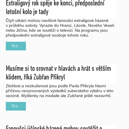
Extraligový rok spěje ke konci, předposlední
letošní kolo je tady
Čtyři utkání mohou navštívit fanoušci extraligové házené
v průběhu soboty. Vyrazte do Hranic, Litovle, Nového Veselí
nebo Jičína, kde se soutěží o televizi. Na programu jsou
předposlední extraligové souboje tohoto roku.
Více...
Musíme si to srovnat v hlavách a hrát s větším
klidem, říká Zubřan Přikryl
Zbrklost a nezkušenost jsou podle Pavla Přikryla hlavní
příčinou nevyrovnaných výsledků zuberského výběru v této
sezóně. Myšlenky na medaile ale Zubřané ještě nezavrhli.
Více...