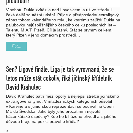
prostředí?
V sobotu Dukla zvítězila nad Lovosicemi a už ve středu ji
čeká další soutěžní utkání. Půjde o předposlední extraligový
zápas tohoto kalendářního roku, ke kterému zajíždí Dukla na
palubovku nejúspěšnějšího českého celku posledních let –
Talentu M.A.T. Plzeň. Cíl je jasný. Stát se prvním celkem,
který Plzeň v jeho domácím prostředí…
Více...
Sen? Ligové finále. Liga je tak vyrovnaná, že se
letos může stát cokoliv, říká jičínský křídelník
David Krahulec
David Krahulec patří mezi opory a nejlepší střelce jičínského
extraligového týmu. V mládežnických kategoriích působil
v Karviné a s juniorskou reprezentací se podíval na Open
ME do Švédska. Jaké byly jeho prozatímní největší
házenkářské úspěchy? Kdo ho k házené přivedl a z jakého
důvodu hraje na pozici pravého křídla?
<…