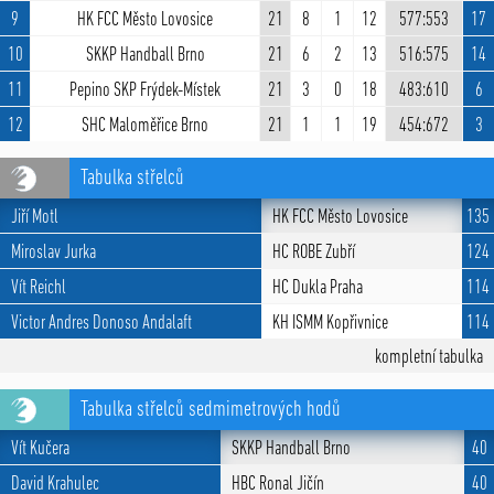
9
HK FCC Město Lovosice
21
8
1
12
577:553
17
10
SKKP Handball Brno
21
6
2
13
516:575
14
11
Pepino SKP Frýdek-Místek
21
3
0
18
483:610
6
12
SHC Maloměřice Brno
21
1
1
19
454:672
3
Tabulka střelců
Jiří Motl
HK FCC Město Lovosice
135
Miroslav Jurka
HC ROBE Zubří
124
Vít Reichl
HC Dukla Praha
114
Victor Andres Donoso Andalaft
KH ISMM Kopřivnice
114
kompletní tabulka
Tabulka střelců sedmimetrových hodů
Vít Kučera
SKKP Handball Brno
40
David Krahulec
HBC Ronal Jičín
40