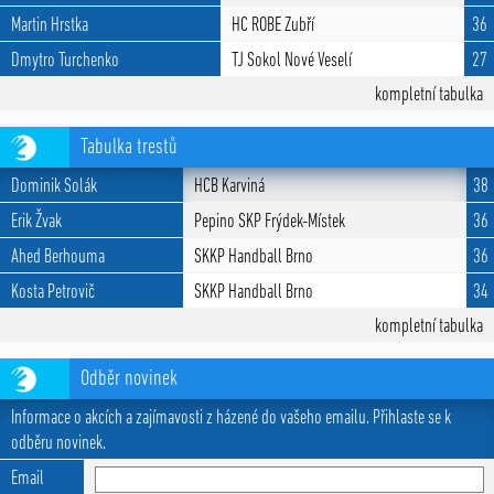
Martin Hrstka
HC ROBE Zubří
36
Dmytro Turchenko
TJ Sokol Nové Veselí
27
kompletní tabulka
Tabulka trestů
Dominik Solák
HCB Karviná
38
Erik Žvak
Pepino SKP Frýdek-Místek
36
Ahed Berhouma
SKKP Handball Brno
36
Kosta Petrovič
SKKP Handball Brno
34
kompletní tabulka
Odběr novinek
Informace o akcích a zajímavosti z házené do vašeho emailu. Přihlaste se k
odběru novinek.
Email