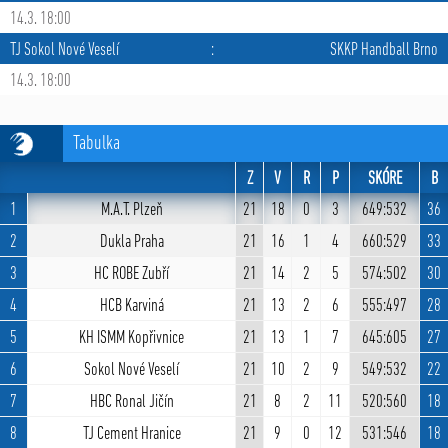
14.3. 18:00
TJ Sokol Nové Veselí
:
SKKP Handball Brno
14.3. 18:00
Tabulka
Z
V
R
P
SKÓRE
B
1
M.A.T. Plzeň
21
18
0
3
649:532
36
2
Dukla Praha
21
16
1
4
660:529
33
3
HC ROBE Zubří
21
14
2
5
574:502
30
4
HCB Karviná
21
13
2
6
555:497
28
5
KH ISMM Kopřivnice
21
13
1
7
645:605
27
6
Sokol Nové Veselí
21
10
2
9
549:532
22
7
HBC Ronal Jičín
21
8
2
11
520:560
18
8
TJ Cement Hranice
21
9
0
12
531:546
18