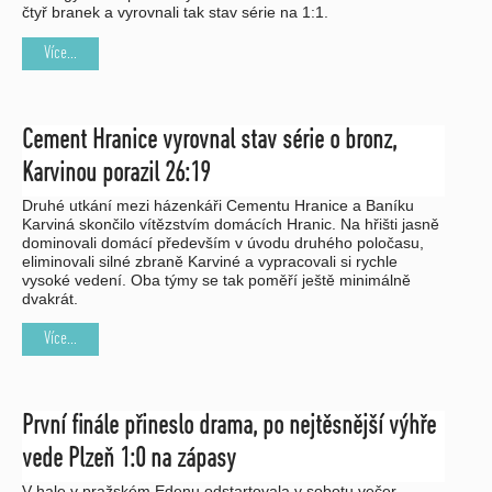
čtyř branek a vyrovnali tak stav série na 1:1.
Více...
Cement Hranice vyrovnal stav série o bronz,
Karvinou porazil 26:19
Druhé utkání mezi házenkáři Cementu Hranice a Baníku
Karviná skončilo vítězstvím domácích Hranic. Na hřišti jasně
dominovali domácí především v úvodu druhého poločasu,
eliminovali silné zbraně Karviné a vypracovali si rychle
vysoké vedení. Oba týmy se tak poměří ještě minimálně
dvakrát.
Více...
První finále přineslo drama, po nejtěsnější výhře
vede Plzeň 1:0 na zápasy
V hale v pražském Edenu odstartovala v sobotu večer