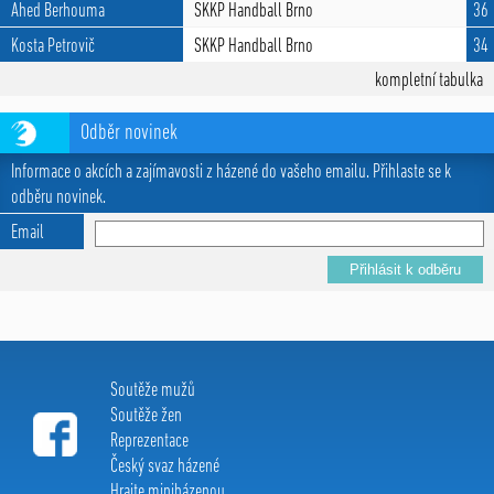
Ahed Berhouma
SKKP Handball Brno
36
Kosta Petrovič
SKKP Handball Brno
34
kompletní tabulka
Odběr novinek
Informace o akcích a zajímavosti z házené do vašeho emailu. Přihlaste se k
odběru novinek.
Email
Soutěže mužů
Soutěže žen
Reprezentace
Český svaz házené
Hrajte miniházenou