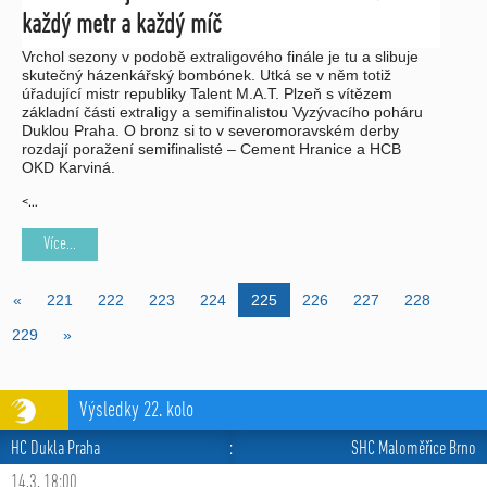
každý metr a každý míč
Vrchol sezony v podobě extraligového finále je tu a slibuje
skutečný házenkářský bombónek. Utká se v něm totiž
úřadující mistr republiky Talent M.A.T. Plzeň s vítězem
základní části extraligy a semifinalistou Vyzývacího poháru
Duklou Praha. O bronz si to v severomoravském derby
rozdají poražení semifinalisté – Cement Hranice a HCB
OKD Karviná.
<…
Více...
«
221
222
223
224
225
226
227
228
229
»
Výsledky 22. kolo
HC Dukla Praha
:
SHC Maloměřice Brno
14.3. 18:00