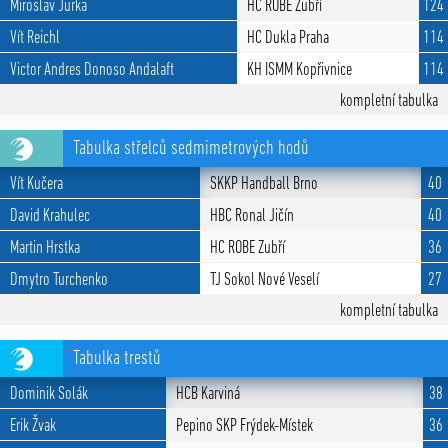
Miroslav Jurka
HC ROBE Zubří
124
Vít Reichl
HC Dukla Praha
114
Victor Andres Donoso Andalaft
KH ISMM Kopřivnice
114
kompletní tabulka
Tabulka střelců sedmimetrových hodů
Vít Kučera
SKKP Handball Brno
40
David Krahulec
HBC Ronal Jičín
40
Martin Hrstka
HC ROBE Zubří
36
Dmytro Turchenko
TJ Sokol Nové Veselí
27
kompletní tabulka
Tabulka trestů
Dominik Solák
HCB Karviná
38
Erik Žvak
Pepino SKP Frýdek-Místek
36