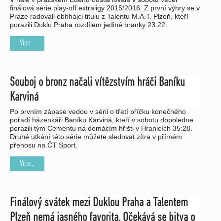
finálová série play-off extraligy 2015/2016. Z první výhry se v
Praze radovali obhhájci titulu z Talentu M.A.T. Plzeň, kteří
porazili Duklu Praha rozdílem jediné branky 23:22.
Více...
Souboj o bronz načali vítězstvím hráči Baníku
Karviná
Po prvním zápase vedou v sérii o třetí příčku konečného
pořadí házenkáři Baníku Karviná, kteří v sobotu dopoledne
porazili tým Cementu na domácím hřišti v Hranicích 35:28.
Druhé utkání této série můžete sledovat zítra v přímém
přenosu na ČT Sport.
Více...
Finálový svátek mezi Duklou Praha a Talentem
Plzeň nemá jasného favorita. Očekává se bitva o