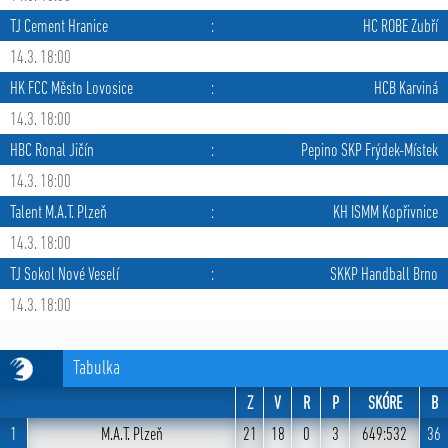
TJ Cement Hranice
:
HC ROBE Zubří
14.3. 18:00
HK FCC Město Lovosice
:
HCB Karviná
14.3. 18:00
HBC Ronal Jičín
:
Pepino SKP Frýdek-Místek
14.3. 18:00
Talent M.A.T. Plzeň
:
KH ISMM Kopřivnice
14.3. 18:00
TJ Sokol Nové Veselí
:
SKKP Handball Brno
14.3. 18:00
Tabulka
Z
V
R
P
SKÓRE
B
1
M.A.T. Plzeň
21
18
0
3
649:532
36