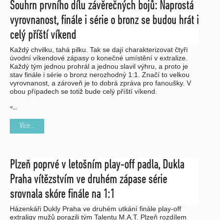
Souhrn prvního dílu závěrečných bojů: Naprostá
vyrovnanost, finále i série o bronz se budou hrát i
celý příští víkend
Každý chvilku, tahá pilku. Tak se dají charakterizovat čtyři
úvodní víkendové zápasy o konečné umístění v extralize.
Každý tým jednou prohrál a jednou slavil výhru, a proto je
stav finále i série o bronz nerozhodný 1:1. Značí to velkou
vyrovnanost, a zároveň je to dobrá zpráva pro fanoušky. V
obou případech se totiž bude celý příští víkend.
<…
Více...
Plzeň poprvé v letošním play-off padla, Dukla
Praha vítězstvím ve druhém zápase série
srovnala skóre finále na 1:1
Házenkáři Dukly Praha ve druhém utkání finále play-off
extraligy mužů porazili tým Talentu M.A.T. Plzeň rozdílem