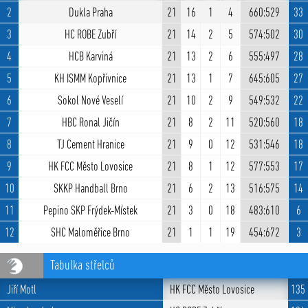
2
Dukla Praha
21
16
1
4
660:529
33
3
HC ROBE Zubří
21
14
2
5
574:502
30
4
HCB Karviná
21
13
2
6
555:497
28
5
KH ISMM Kopřivnice
21
13
1
7
645:605
27
6
Sokol Nové Veselí
21
10
2
9
549:532
22
7
HBC Ronal Jičín
21
8
2
11
520:560
18
8
TJ Cement Hranice
21
9
0
12
531:546
18
9
HK FCC Město Lovosice
21
8
1
12
577:553
17
10
SKKP Handball Brno
21
6
2
13
516:575
14
11
Pepino SKP Frýdek-Místek
21
3
0
18
483:610
6
12
SHC Maloměřice Brno
21
1
1
19
454:672
3
Tabulka střelců
Jiří Motl
HK FCC Město Lovosice
135