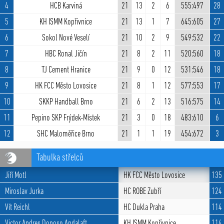
4
HCB Karviná
21
13
2
6
555:497
28
5
KH ISMM Kopřivnice
21
13
1
7
645:605
27
6
Sokol Nové Veselí
21
10
2
9
549:532
22
7
HBC Ronal Jičín
21
8
2
11
520:560
18
8
TJ Cement Hranice
21
9
0
12
531:546
18
9
HK FCC Město Lovosice
21
8
1
12
577:553
17
10
SKKP Handball Brno
21
6
2
13
516:575
14
11
Pepino SKP Frýdek-Místek
21
3
0
18
483:610
6
12
SHC Maloměřice Brno
21
1
1
19
454:672
3
Tabulka střelců
Jiří Motl
HK FCC Město Lovosice
135
Miroslav Jurka
HC ROBE Zubří
124
Vít Reichl
HC Dukla Praha
114
Victor Andres Donoso Andalaft
KH ISMM Kopřivnice
114