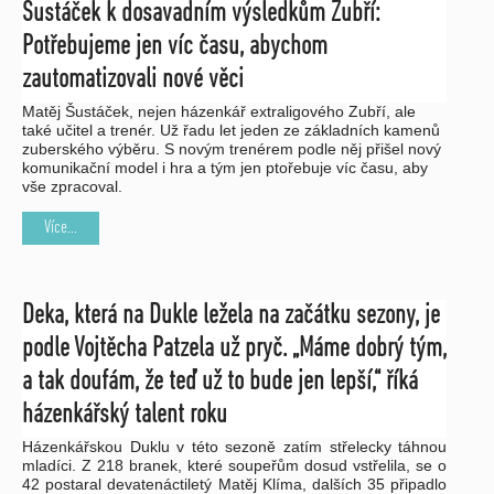
Šustáček k dosavadním výsledkům Zubří:
Potřebujeme jen víc času, abychom
zautomatizovali nové věci
Matěj Šustáček, nejen házenkář extraligového Zubří, ale
také učitel a trenér. Už řadu let jeden ze základních kamenů
zuberského výběru. S novým trenérem podle něj přišel nový
komunikační model i hra a tým jen ptořebuje víc času, aby
vše zpracoval.
Více...
Deka, která na Dukle ležela na začátku sezony, je
podle Vojtěcha Patzela už pryč. „Máme dobrý tým,
a tak doufám, že teď už to bude jen lepší,“ říká
házenkářský talent roku
Házenkářskou Duklu v této sezoně zatím střelecky táhnou
mladíci. Z 218 branek, které soupeřům dosud vstřelila, se o
42 postaral devatenáctiletý Matěj Klíma, dalších 35 připadlo