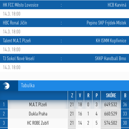
HK FCC Město Lovosice
:
HCB Karviná
14.3. 18:00
HBC Ronal Jičín
:
Pepino SKP Frýdek-Místek
14.3. 18:00
Talent M.A.T. Plzeň
:
KH ISMM Kopřivnice
14.3. 18:00
TJ Sokol Nové Veselí
:
SKKP Handball Brno
14.3. 18:00
Tabulka
Z
V
R
P
SKÓRE
B
1
M.A.T. Plzeň
21
18
0
3
649:532
36
2
Dukla Praha
21
16
1
4
660:529
33
3
HC ROBE Zubří
21
14
2
5
574:502
30