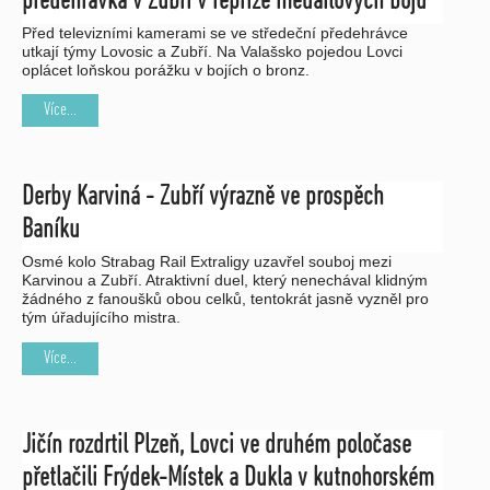
předehrávka v Zubří v repríze medailových bojů
Před televizními kamerami se ve středeční předehrávce
utkají týmy Lovosic a Zubří. Na Valašsko pojedou Lovci
oplácet loňskou porážku v bojích o bronz.
Více...
Derby Karviná - Zubří výrazně ve prospěch
Baníku
Osmé kolo Strabag Rail Extraligy uzavřel souboj mezi
Karvinou a Zubří. Atraktivní duel, který nenechával klidným
žádného z fanoušků obou celků, tentokrát jasně vyzněl pro
tým úřadujícího mistra.
Více...
Jičín rozdrtil Plzeň, Lovci ve druhém poločase
přetlačili Frýdek-Místek a Dukla v kutnohorském