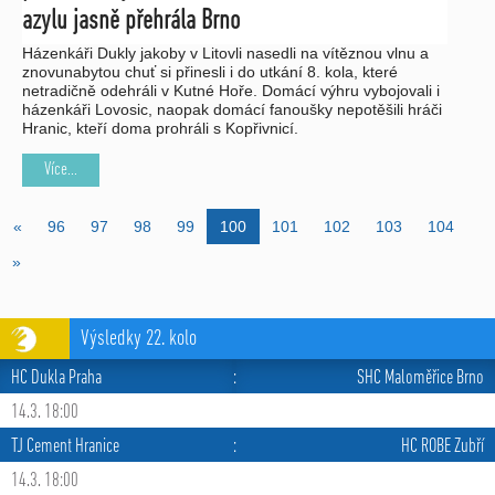
azylu jasně přehrála Brno
Házenkáři Dukly jakoby v Litovli nasedli na vítěznou vlnu a
znovunabytou chuť si přinesli i do utkání 8. kola, které
netradičně odehráli v Kutné Hoře. Domácí výhru vybojovali i
házenkáři Lovosic, naopak domácí fanoušky nepotěšili hráči
Hranic, kteří doma prohráli s Kopřivnicí.
Více...
«
96
97
98
99
100
101
102
103
104
»
Výsledky 22. kolo
HC Dukla Praha
:
SHC Maloměřice Brno
14.3. 18:00
TJ Cement Hranice
:
HC ROBE Zubří
14.3. 18:00