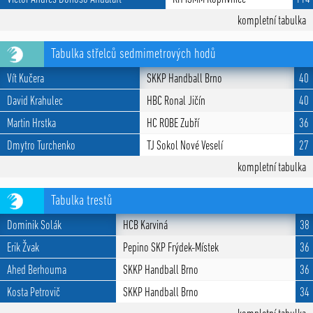
kompletní tabulka
Tabulka střelců sedmimetrových hodů
Vít Kučera
SKKP Handball Brno
40
David Krahulec
HBC Ronal Jičín
40
Martin Hrstka
HC ROBE Zubří
36
Dmytro Turchenko
TJ Sokol Nové Veselí
27
kompletní tabulka
Tabulka trestů
Dominik Solák
HCB Karviná
38
Erik Žvak
Pepino SKP Frýdek-Místek
36
Ahed Berhouma
SKKP Handball Brno
36
Kosta Petrovič
SKKP Handball Brno
34