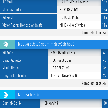
Jiří Motl
HK FCC Město Lovosice
135
Miroslav Jurka
HC ROBE Zubří
124
Vít Reichl
HC Dukla Praha
114
Victor Andres Donoso Andalaft
KH ISMM Kopřivnice
114
kompletní tabulka
Tabulka střelců sedmimetrových hodů
Vít Kučera
SKKP Handball Brno
40
David Krahulec
HBC Ronal Jičín
40
Martin Hrstka
HC ROBE Zubří
36
Dmytro Turchenko
TJ Sokol Nové Veselí
27
kompletní tabulka
Tabulka trestů
Dominik Solák
HCB Karviná
38