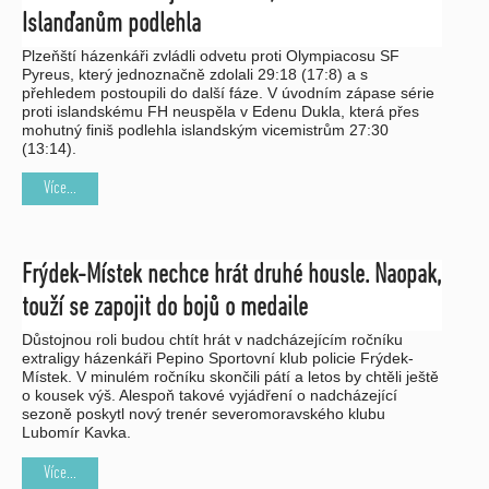
Islanďanům podlehla
Plzeňští házenkáři zvládli odvetu proti Olympiacosu SF
Pyreus, který jednoznačně zdolali 29:18 (17:8) a s
přehledem postoupili do další fáze. V úvodním zápase série
proti islandskému FH neuspěla v Edenu Dukla, která přes
mohutný finiš podlehla islandským vicemistrům 27:30
(13:14).
Více...
Frýdek-Místek nechce hrát druhé housle. Naopak,
touží se zapojit do bojů o medaile
Důstojnou roli budou chtít hrát v nadcházejícím ročníku
extraligy házenkáři Pepino Sportovní klub policie Frýdek-
Místek. V minulém ročníku skončili pátí a letos by chtěli ještě
o kousek výš. Alespoň takové vyjádření o nadcházející
sezoně poskytl nový trenér severomoravského klubu
Lubomír Kavka.
Více...