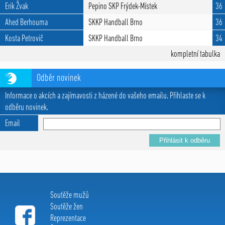
Erik Žvak
Pepino SKP Frýdek-Místek
36
Ahed Berhouma
SKKP Handball Brno
36
Kosta Petrovič
SKKP Handball Brno
34
kompletní tabulka
Odběr novinek
Informace o akcích a zajímavosti z házené do vašeho emailu. Přihlaste se k
odběru novinek.
Email
Soutěže mužů
Soutěže žen
Reprezentace