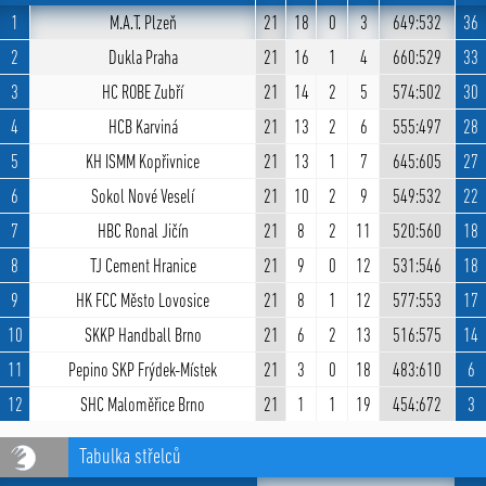
1
M.A.T. Plzeň
21
18
0
3
649:532
36
2
Dukla Praha
21
16
1
4
660:529
33
3
HC ROBE Zubří
21
14
2
5
574:502
30
4
HCB Karviná
21
13
2
6
555:497
28
5
KH ISMM Kopřivnice
21
13
1
7
645:605
27
6
Sokol Nové Veselí
21
10
2
9
549:532
22
7
HBC Ronal Jičín
21
8
2
11
520:560
18
8
TJ Cement Hranice
21
9
0
12
531:546
18
9
HK FCC Město Lovosice
21
8
1
12
577:553
17
10
SKKP Handball Brno
21
6
2
13
516:575
14
11
Pepino SKP Frýdek-Místek
21
3
0
18
483:610
6
12
SHC Maloměřice Brno
21
1
1
19
454:672
3
Tabulka střelců