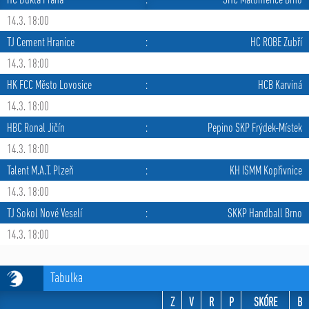
HC Dukla Praha
:
SHC Maloměřice Brno
14.3. 18:00
TJ Cement Hranice
:
HC ROBE Zubří
14.3. 18:00
HK FCC Město Lovosice
:
HCB Karviná
14.3. 18:00
HBC Ronal Jičín
:
Pepino SKP Frýdek-Místek
14.3. 18:00
Talent M.A.T. Plzeň
:
KH ISMM Kopřivnice
14.3. 18:00
TJ Sokol Nové Veselí
:
SKKP Handball Brno
14.3. 18:00
Tabulka
Z
V
R
P
SKÓRE
B