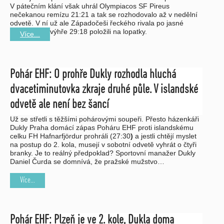
V pátečním klání však uhrál Olympiacos SF Pireus
nečekanou remízu 21:21 a tak se rozhodovalo až v nedělní
odvetě. V ní už ale Západočeši řeckého rivala po jasné
výhře 29:18 položili na lopatky.
Více...
Pohár EHF: O prohře Dukly rozhodla hluchá
dvacetiminutovka zkraje druhé půle. V islandské
odvetě ale není bez šancí
Už se střetli s těžšími pohárovými soupeři. Přesto házenkáři
Dukly Praha domácí zápas Poháru EHF proti islandskému
celku FH Hafnarfjördur
prohráli (27:30
)
a jestli chtějí myslet
na postup do 2. kola, musejí v sobotní odvetě vyhrát o čtyři
branky. Je to reálný předpoklad? Sportovní manažer Dukly
Daniel Čurda se domnívá, že pražské mužstvo…
Více...
Pohár EHF: Plzeň je ve 2. kole, Dukla doma