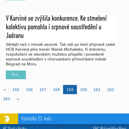
V Karviné se zvýšila konkurence. Ke stmelení
kolektivu pomohlo i srpnové soustředění u
Jadranu
Silnější než v minulé sezoně. Tak vidí po letní přípravě celek
HCB Karviná jeho trenér Marek Michalisko. K dobrému
rozpoložení ve slezském mužstvu přispělo i povedené
srpnové soustředění v chorvatském přímořském městě
Biograd na Moru.
Více...
«
155
156
157
158
159
160
161
162
163
»
Výsledky 22. kolo