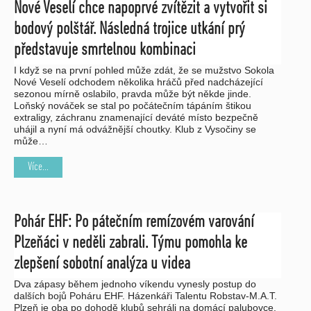
Nové Veselí chce napoprvé zvítězit a vytvořit si
bodový polštář. Následná trojice utkání prý
představuje smrtelnou kombinaci
I když se na první pohled může zdát, že se mužstvo Sokola
Nové Veselí odchodem několika hráčů před nadcházející
sezonou mírně oslabilo, pravda může být někde jinde.
Loňský nováček se stal po počátečním tápáním štikou
extraligy, záchranu znamenající deváté místo bezpečně
uhájil a nyní má odvážnější choutky. Klub z Vysočiny se
může…
Více...
Pohár EHF: Po pátečním remízovém varování
Plzeňáci v neděli zabrali. Týmu pomohla ke
zlepšení sobotní analýza u videa
Dva zápasy během jednoho víkendu vynesly postup do
dalších bojů Poháru EHF. Házenkáři Talentu Robstav-M.A.T.
Plzeň je oba po dohodě klubů sehráli na domácí palubovce.