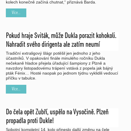
kolech konečně začíná chutnat,“ přiznává Barda.
Více...
Pokud hraje Sviták, může Dukla porazit kohokoli.
Nahradit svého dirigenta ale zatím neumí
Tradiční extraligový šlágr potěšil jen jednoho z jeho
účastníků. V opakování finále minulého ročníku Dukla
nečekaně hladce přejela úřadující šampiony z Plzně a
navzdory listopadovému trápení vstává z popela jak bájný
pták Fénix… Hosté naopak po jednom týdnu vyklidili vedoucí
příčku v tabulce.
Více...
Do čela opět Zubří, uspělo na Vysočině. Plzeň
propadla proti Dukle!
Sobotní kompletní 14. kolo přineslo další změnu na čele