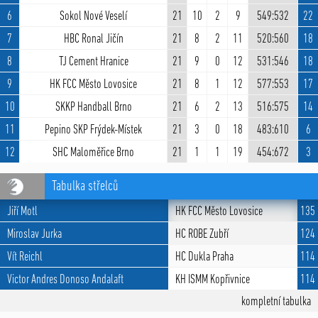
6
Sokol Nové Veselí
21
10
2
9
549:532
22
7
HBC Ronal Jičín
21
8
2
11
520:560
18
8
TJ Cement Hranice
21
9
0
12
531:546
18
9
HK FCC Město Lovosice
21
8
1
12
577:553
17
10
SKKP Handball Brno
21
6
2
13
516:575
14
11
Pepino SKP Frýdek-Místek
21
3
0
18
483:610
6
12
SHC Maloměřice Brno
21
1
1
19
454:672
3
Tabulka střelců
Jiří Motl
HK FCC Město Lovosice
135
Miroslav Jurka
HC ROBE Zubří
124
Vít Reichl
HC Dukla Praha
114
Victor Andres Donoso Andalaft
KH ISMM Kopřivnice
114
kompletní tabulka