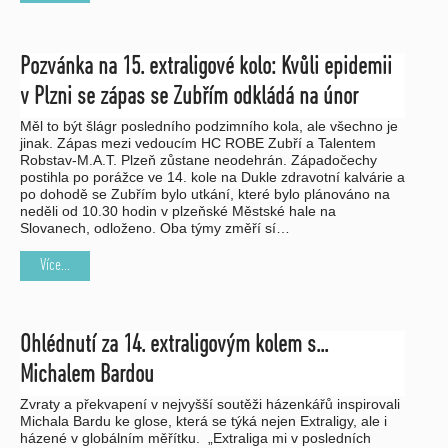
Pozvánka na 15. extraligové kolo: Kvůli epidemii
v Plzni se zápas se Zubřím odkládá na únor
Měl to být šlágr posledního podzimního kola, ale všechno je
jinak. Zápas mezi vedoucím HC ROBE Zubří a Talentem
Robstav-M.A.T. Plzeň zůstane neodehrán. Západočechy
postihla po porážce ve 14. kole na Dukle zdravotní kalvárie a
po dohodě se Zubřím bylo utkání, které bylo plánováno na
neděli od 10.30 hodin v plzeňské Městské hale na
Slovanech, odloženo. Oba týmy změří sí…
Více...
Ohlédnutí za 14. extraligovým kolem s...
Michalem Bardou
Zvraty a překvapení v nejvyšší soutěži házenkářů inspirovali
Michala Bardu ke glose, která se týká nejen Extraligy, ale i
házené v globálním měřítku. „Extraliga mi v posledních