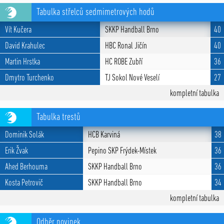
Tabulka střelců sedmimetrových hodů
Vít Kučera
SKKP Handball Brno
40
David Krahulec
HBC Ronal Jičín
40
Martin Hrstka
HC ROBE Zubří
36
Dmytro Turchenko
TJ Sokol Nové Veselí
27
kompletní tabulka
Tabulka trestů
Dominik Solák
HCB Karviná
38
Erik Žvak
Pepino SKP Frýdek-Místek
36
Ahed Berhouma
SKKP Handball Brno
36
Kosta Petrovič
SKKP Handball Brno
34
kompletní tabulka
Odběr novinek