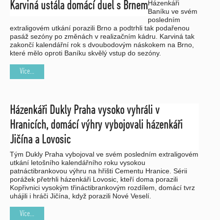
Házenkáři
Karviná ustála domácí duel s Brnem
Baníku ve svém
posledním
extraligovém utkání porazili Brno a podtrhli tak podařenou
pasáž sezóny po změnách v realizačním kádru. Karviná tak
zakončí kalendářní rok s dvoubodovým náskokem na Brno,
které mělo oproti Baníku skvělý vstup do sezóny.
Více...
Házenkáři Dukly Praha vysoko vyhráli v
Hranicích, domácí výhry vybojovali házenkáři
Jičína a Lovosic
Tým Dukly Praha vybojoval ve svém posledním extraligovém
utkání letošního kalendářního roku vysokou
patnáctibrankovou výhru na hřišti Cementu Hranice. Sérii
porážek přetrhli házenkáři Lovosic, kteří doma porazili
Kopřivnici vysokým třináctibrankovým rozdílem, domácí tvrz
uhájili i hráči Jičína, když porazili Nové Veselí.
Více...