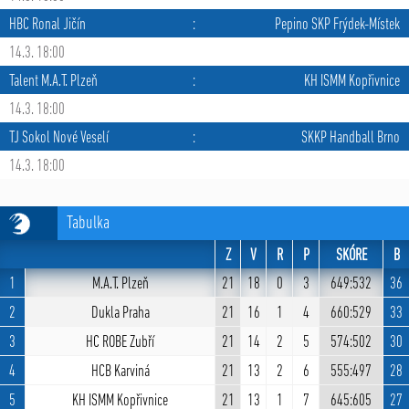
HBC Ronal Jičín
:
Pepino SKP Frýdek-Místek
14.3. 18:00
Talent M.A.T. Plzeň
:
KH ISMM Kopřivnice
14.3. 18:00
TJ Sokol Nové Veselí
:
SKKP Handball Brno
14.3. 18:00
Tabulka
Z
V
R
P
SKÓRE
B
1
M.A.T. Plzeň
21
18
0
3
649:532
36
2
Dukla Praha
21
16
1
4
660:529
33
3
HC ROBE Zubří
21
14
2
5
574:502
30
4
HCB Karviná
21
13
2
6
555:497
28
5
KH ISMM Kopřivnice
21
13
1
7
645:605
27