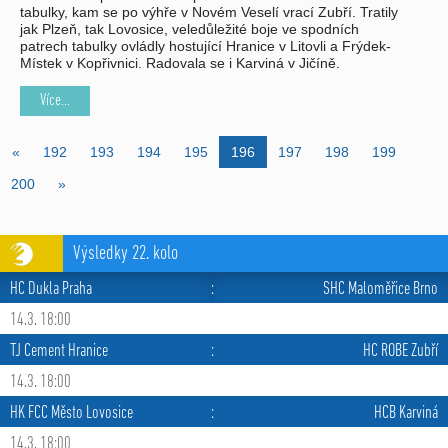
tabulky, kam se po výhře v Novém Veselí vrací Zubří. Tratily
jak Plzeň, tak Lovosice, veledůležité boje ve spodních
patrech tabulky ovládly hostující Hranice v Litovli a Frýdek-
Místek v Kopřivnici. Radovala se i Karviná v Jičíně.
Více...
«
192
193
194
195
196
197
198
199
200
»
Výsledky 22. kolo
HC Dukla Praha
:
SHC Maloměřice Brno
14.3. 18:00
TJ Cement Hranice
:
HC ROBE Zubří
14.3. 18:00
HK FCC Město Lovosice
:
HCB Karviná
14.3. 18:00