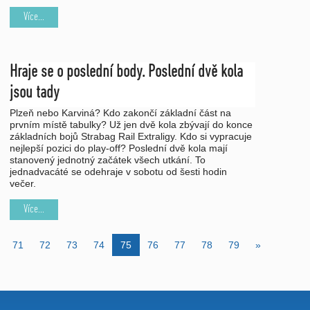
Více...
Hraje se o poslední body. Poslední dvě kola
jsou tady
Plzeň nebo Karviná? Kdo zakončí základní část na
prvním místě tabulky? Už jen dvě kola zbývají do konce
základních bojů Strabag Rail Extraligy. Kdo si vypracuje
nejlepší pozici do play-off? Poslední dvě kola mají
stanovený jednotný začátek všech utkání. To
jednadvacáté se odehraje v sobotu od šesti hodin
večer.
Více...
71
72
73
74
75
76
77
78
79
»