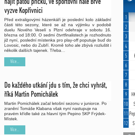
hájit pátou příčku, ve sportovní hale Břve
vyzve Kopřivnici
1
Před extraligovými házenkáři je poslední kolo základní
části této sezony, které se až na výjimku v podobě
2
duelu Nového Veselí s Plzní odehraje v sobotu 16.
března od 18:00. O sedmi čtvrtfinalistech je rozhodnuto
3
již nyní, poslední místenka pro play-off poputuje buď do
Lovosic, nebo do Zubří. Kromě toho ale zbývá rozluštit i
4
několik dalších tajenek. Třeba…
5
Více...
6
7
Do každého utkání jdu s tím, že chci vyhrát,
8
říká Martin Pomichálek
9
HK
Martin Pomichálek začal letošní sezonu v juniorce. Po
10
zranění Tomáše Klabana však nyní nastupuje na
11
Pep
pravém křídle také za hlavní tým Pepino SKP Frýdek-
Místek.
12
S
Více...