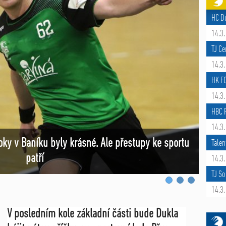
HC D
14.3.
TJ Ce
14.3.
HK F
14.3.
HBC R
14.3.
roky v Baníku byly krásné. Ale přestupy ke sportu
Čers
Talen
patří
14.3.
TJ So
14.3.
V posledním kole základní části bude Dukla