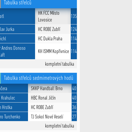
Tabulka střelců
HK FCC Město
otl
135
Lovosice
lav Jurka
HC ROBE Zubří
124
eichl
HC Dukla Praha
114
r Andres Donoso
KH ISMM Kopřivnice
114
aft
kompletní tabulka
Tabulka střelců sedmimetrových hodů
učera
SKKP Handball Brno
40
 Krahulec
HBC Ronal Jičín
40
n Hrstka
HC ROBE Zubří
36
ro Turchenko
TJ Sokol Nové Veselí
27
kompletní tabulka