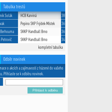
Tabulka trestů
nik Solák
HCB Karviná
38
Žvak
Pepino SKP Frýdek-Místek
36
 Berhouma
SKKP Handball Brno
36
 Petrovič
SKKP Handball Brno
34
kompletní tabulka
Odběr novinek
mace o akcích a zajímavosti z házené do vašeho
u. Přihlaste se k odběru novinek.
l