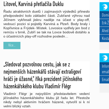
Litovel, Karviná přetlačila Duklu
Řadu atraktivních duelů i zajímavých výsledků přineslo
Domi
předposlední kolo základní části. Zubřané výhrou nad
Jičínem vykřesali jiskru naděje na účast v play-off,
Erik 
vedoucí pozici si pojistily Karviná a Plzeň. Body braly i
Kopřivnice a Frýdek- Místek. Lovosice vydřely jen bod z
Ahed
remízu v brně, Zubří se tak na Lovce bodově dotáhlo a
o účastnících play-off rozhodne posledn…
Kosta
Více...
„Sledovat pozvolnou cestu, jak se z
Infor
nejmenších házenkářů stávají extraligoví
email
hráči je úžasné,” říká prezident jičínského
Emai
házenkářského klubu Vladimír Flégr
Vladimír Flégr je nejvyšším představitelem vedení
jičínského házenkářského klubu již řadu let. Přestože
nikdy nebyl aktivním hráčem házené, vytvořil si k ní
velmi blízký vztah.