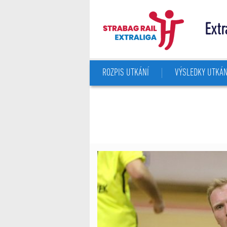
Extr
ROZPIS UTKÁNÍ
VÝSLEDKY UTKÁN