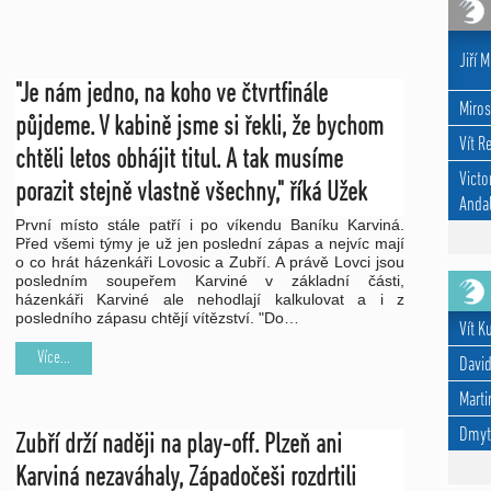
Jiří M
"Je nám jedno, na koho ve čtvrtfinále
Miros
půjdeme. V kabině jsme si řekli, že bychom
Vít R
chtěli letos obhájit titul. A tak musíme
Victo
porazit stejně vlastně všechny," říká Užek
Andal
První místo stále patří i po víkendu Baníku Karviná.
Před všemi týmy je už jen poslední zápas a nejvíc mají
o co hrát házenkáři Lovosic a Zubří. A právě Lovci jsou
posledním soupeřem Karviné v základní části,
házenkáři Karviné ale nehodlají kalkulovat a i z
posledního zápasu chtějí vítězství. "Do…
Vít K
Více...
David
Marti
Dmyt
Zubří drží naději na play-off. Plzeň ani
Karviná nezaváhaly, Západočeši rozdrtili