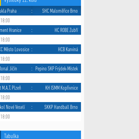
Výsledky 22. kolo
ukla Praha
:
SHC Maloměřice Brno
 18:00
ment Hranice
:
HC ROBE Zubří
 18:00
CC Město Lovosice
:
HCB Karviná
 18:00
onal Jičín
:
Pepino SKP Frýdek-Místek
 18:00
tvý šedesátník Jiří Kotrč: „Házená mi už začala chybět. Če
t M.A.T. Plzeň
:
KH ISMM Kopřivnice
soutěže vrátí do normálních kolejí.“
 18:00
kol Nové Veselí
:
SKKP Handball Brno
 18:00
Tabulka