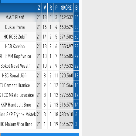
Z
V
R
P
SKÓRE
B
M.A.T. Plzeň
21
18
0
3
649:532
36
Dukla Praha
21
16
1
4
660:529
33
HC ROBE Zubří
21
14
2
5
574:502
30
HCB Karviná
21
13
2
6
555:497
28
KH ISMM Kopřivnice
21
13
1
7
645:605
27
Sokol Nové Veselí
21
10
2
9
549:532
22
HBC Ronal Jičín
21
8
2
11
520:560
18
TJ Cement Hranice
21
9
0
12
531:546
18
 FCC Město Lovosice
21
8
1
12
577:553
17
SKKP Handball Brno
21
6
2
13
516:575
14
ino SKP Frýdek-Místek
21
3
0
18
483:610
6
HC Maloměřice Brno
21
1
1
19
454:672
3