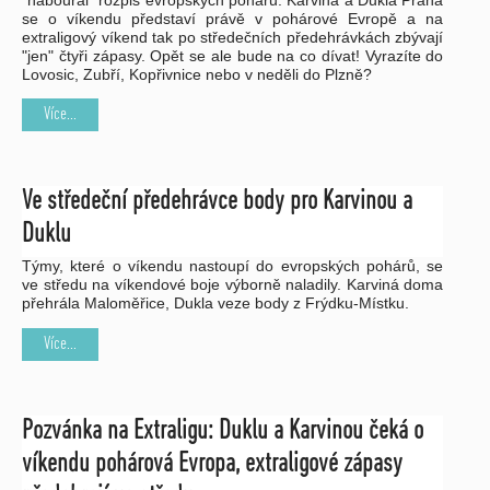
"naboural" rozpis evropských pohárů. Karviná a Dukla Praha
se o víkendu představí právě v pohárové Evropě a na
extraligový víkend tak po středečních předehrávkách zbývají
"jen" čtyři zápasy. Opět se ale bude na co dívat! Vyrazíte do
Lovosic, Zubří, Kopřivnice nebo v neděli do Plzně?
Více...
Ve středeční předehrávce body pro Karvinou a
Duklu
Týmy, které o víkendu nastoupí do evropských pohárů, se
ve středu na víkendové boje výborně naladily. Karviná doma
přehrála Maloměřice, Dukla veze body z Frýdku-Místku.
Více...
Pozvánka na Extraligu: Duklu a Karvinou čeká o
víkendu pohárová Evropa, extraligové zápasy