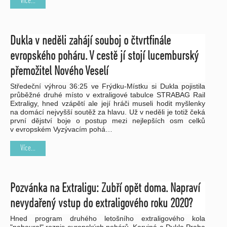
Více...
Dukla v neděli zahájí souboj o čtvrtfinále
evropského poháru. V cestě jí stojí lucemburský
přemožitel Nového Veselí
Středeční výhrou 36:25 ve Frýdku-Místku si Dukla pojistila
průběžné druhé místo v extraligové tabulce STRABAG Rail
Extraligy, hned vzápětí ale její hráči museli hodit myšlenky
na domácí nejvyšší soutěž za hlavu. Už v neděli je totiž čeká
první dějství boje o postup mezi nejlepších osm celků
v evropském Vyzývacím pohá…
Více...
Pozvánka na Extraligu: Zubří opět doma. Napraví
nevydařený vstup do extraligového roku 2020?
Hned program druhého letošního extraligového kola