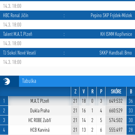
14.3. 18:00
HBC Ronal Jičín
:
Pepino SKP Frýdek-Místek
14.3. 18:00
Talent M.A.T. Plzeň
:
KH ISMM Kopřivnice
14.3. 18:00
TJ Sokol Nové Veselí
:
SKKP Handball Brno
14.3. 18:00
Tabulka
Z
V
R
P
SKÓRE
B
1
M.A.T. Plzeň
21
18
0
3
649:532
36
2
Dukla Praha
21
16
1
4
660:529
33
3
HC ROBE Zubří
21
14
2
5
574:502
30
4
HCB Karviná
21
13
2
6
555:497
28