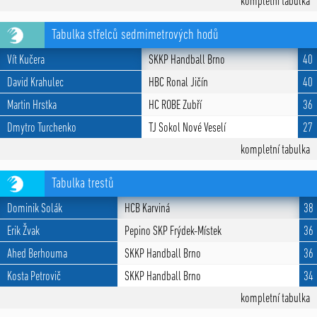
kompletní tabulka
Tabulka střelců sedmimetrových hodů
Vít Kučera
SKKP Handball Brno
40
David Krahulec
HBC Ronal Jičín
40
Martin Hrstka
HC ROBE Zubří
36
Dmytro Turchenko
TJ Sokol Nové Veselí
27
kompletní tabulka
Tabulka trestů
Dominik Solák
HCB Karviná
38
Erik Žvak
Pepino SKP Frýdek-Místek
36
Ahed Berhouma
SKKP Handball Brno
36
Kosta Petrovič
SKKP Handball Brno
34
kompletní tabulka