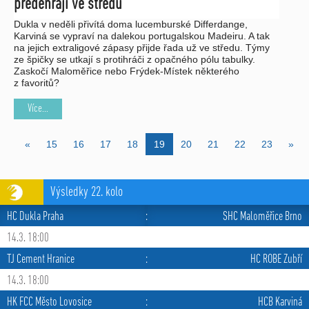
předehrají ve středu
Dukla v neděli přivítá doma lucemburské Differdange,
Karviná se vypraví na dalekou portugalskou Madeiru. A tak
na jejich extraligové zápasy přijde řada už ve středu. Týmy
ze špičky se utkají s protihráči z opačného pólu tabulky.
Zaskočí Maloměřice nebo Frýdek-Místek některého
z favoritů?
Více...
«
15
16
17
18
19
20
21
22
23
»
Výsledky 22. kolo
HC Dukla Praha
:
SHC Maloměřice Brno
14.3. 18:00
TJ Cement Hranice
:
HC ROBE Zubří
14.3. 18:00
HK FCC Město Lovosice
:
HCB Karviná