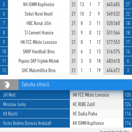
5
KH ISMM Kopřivnice
21
13
1
7
645:605
27
6
Sokol Nové Veselí
21
10
2
9
549:532
22
7
HBC Ronal Jičín
21
8
2
11
520:560
18
8
TJ Cement Hranice
21
9
0
12
531:546
18
9
HK FCC Město Lovosice
21
8
1
12
577:553
17
10
SKKP Handball Brno
21
6
2
13
516:575
14
11
Pepino SKP Frýdek-Místek
21
3
0
18
483:610
6
12
SHC Maloměřice Brno
21
1
1
19
454:672
3
Tabulka střelců
Jiří Motl
HK FCC Město Lovosice
135
Miroslav Jurka
HC ROBE Zubří
124
Vít Reichl
HC Dukla Praha
114
Victor Andres Donoso Andalaft
KH ISMM Kopřivnice
114