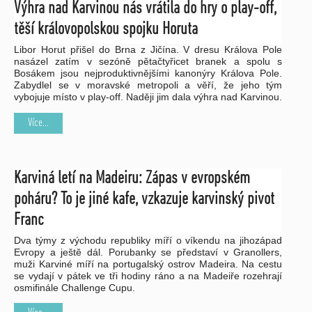
Výhra nad Karvinou nás vrátila do hry o play-off,
těší královopolskou spojku Horuta
Libor Horut přišel do Brna z Jičína. V dresu Králova Pole
nasázel zatím v sezóně pětačtyřicet branek a spolu s
Bosákem jsou nejproduktivnějšími kanonýry Králova Pole.
Zabydlel se v moravské metropoli a věří, že jeho tým
vybojuje místo v play-off. Naději jim dala výhra nad Karvinou.
Více...
Karviná letí na Madeiru: Zápas v evropském
poháru? To je jiné kafe, vzkazuje karvinský pivot
Franc
Dva týmy z východu republiky míří o víkendu na jihozápad
Evropy a ještě dál. Porubanky se představí v Granollers,
muži Karviné míří na portugalský ostrov Madeira. Na cestu
se vydají v pátek ve tři hodiny ráno a na Madeiře rozehrají
osmifinále Challenge Cupu.