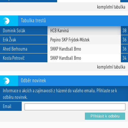
kompletní tabulka
Tabulka trestů
Dominik Solák
HCB Karviná
38
Erik Žvak
Pepino SKP Frýdek-Místek
36
Ahed Berhouma
SKKP Handball Brno
36
Kosta Petrovič
SKKP Handball Brno
34
kompletní tabulka
Odběr novinek
Informace o akcích a zajímavosti z házené do vašeho emailu. Přihlaste se k
odběru novinek.
Email