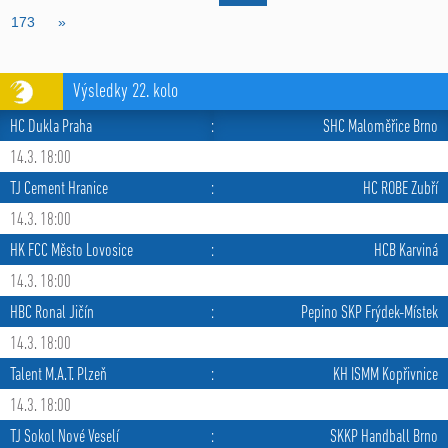
173
»
Výsledky 22. kolo
HC Dukla Praha
:
SHC Maloměřice Brno
14.3. 18:00
TJ Cement Hranice
:
HC ROBE Zubří
14.3. 18:00
HK FCC Město Lovosice
:
HCB Karviná
14.3. 18:00
HBC Ronal Jičín
:
Pepino SKP Frýdek-Místek
14.3. 18:00
Talent M.A.T. Plzeň
:
KH ISMM Kopřivnice
14.3. 18:00
TJ Sokol Nové Veselí
:
SKKP Handball Brno