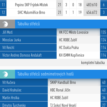
11
Pepino SKP Frýdek-Místek
21
3
0
18
483:610
6
12
SHC Maloměřice Brno
21
1
1
19
454:672
3
Tabulka střelců
Jiří Motl
HK FCC Město Lovosice
135
Miroslav Jurka
HC ROBE Zubří
124
Vít Reichl
HC Dukla Praha
114
Victor Andres Donoso Andalaft
KH ISMM Kopřivnice
114
kompletní tabulka
Tabulka střelců sedmimetrových hodů
Vít Kučera
SKKP Handball Brno
40
David Krahulec
HBC Ronal Jičín
40
Martin Hrstka
HC ROBE Zubří
36
Dmytro Turchenko
TJ Sokol Nové Veselí
27