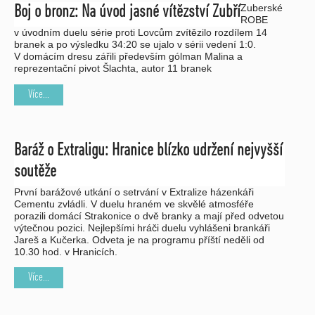
Zuberské
Boj o bronz: Na úvod jasné vítězství Zubří
ROBE
v úvodním duelu série proti Lovcům zvítězilo rozdílem 14
branek a po výsledku 34:20 se ujalo v sérii vedení 1:0.
V domácím dresu zářili především gólman Malina a
reprezentační pivot Šlachta, autor 11 branek
Více...
Baráž o Extraligu: Hranice blízko udržení nejvyšší
soutěže
První barážové utkání o setrvání v Extralize házenkáři
Cementu zvládli. V duelu hraném ve skvělé atmosféře
porazili domácí Strakonice o dvě branky a mají před odvetou
výtečnou pozici. Nejlepšími hráči duelu vyhlášeni brankáři
Jareš a Kučerka. Odveta je na programu příští neděli od
10.30 hod. v Hranicích.
Více...