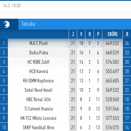
14.3. 18:00
Tabulka
Z
V
R
P
SKÓRE
B
1
M.A.T. Plzeň
21
18
0
3
649:532
36
2
Dukla Praha
21
16
1
4
660:529
33
3
HC ROBE Zubří
21
14
2
5
574:502
30
4
HCB Karviná
21
13
2
6
555:497
28
5
KH ISMM Kopřivnice
21
13
1
7
645:605
27
6
Sokol Nové Veselí
21
10
2
9
549:532
22
7
HBC Ronal Jičín
21
8
2
11
520:560
18
8
TJ Cement Hranice
21
9
0
12
531:546
18
9
HK FCC Město Lovosice
21
8
1
12
577:553
17
10
SKKP Handball Brno
21
6
2
13
516:575
14