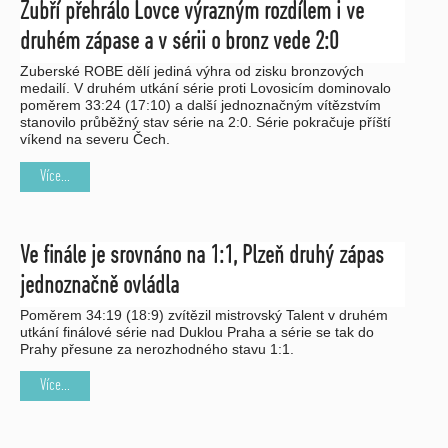
Zubří přehrálo Lovce výrazným rozdílem i ve
druhém zápase a v sérii o bronz vede 2:0
Zuberské ROBE dělí jediná výhra od zisku bronzových
medailí. V druhém utkání série proti Lovosicím dominovalo
poměrem 33:24 (17:10) a další jednoznačným vítězstvím
stanovilo průběžný stav série na 2:0. Série pokračuje příští
víkend na severu Čech.
Více...
Ve finále je srovnáno na 1:1, Plzeň druhý zápas
jednoznačně ovládla
Poměrem 34:19 (18:9) zvítězil mistrovský Talent v druhém
utkání finálové série nad Duklou Praha a série se tak do
Prahy přesune za nerozhodného stavu 1:1.
Více...