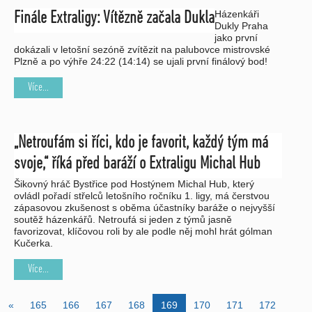
Házenkáři
Finále Extraligy: Vítězně začala Dukla
Dukly Praha
jako první
dokázali v letošní sezóně zvítězit na palubovce mistrovské
Plzně a po výhře 24:22 (14:14) se ujali první finálový bod!
Více...
„Netroufám si říci, kdo je favorit, každý tým má
svoje,“ říká před baráží o Extraligu Michal Hub
Šikovný hráč Bystřice pod Hostýnem Michal Hub, který
ovládl pořadí střelců letošního ročníku 1. ligy, má čerstvou
zápasovou zkušenost s oběma účastníky baráže o nejvyšší
soutěž házenkářů. Netroufá si jeden z týmů jasně
favorizovat, klíčovou roli by ale podle něj mohl hrát gólman
Kučerka.
Více...
«
165
166
167
168
169
170
171
172