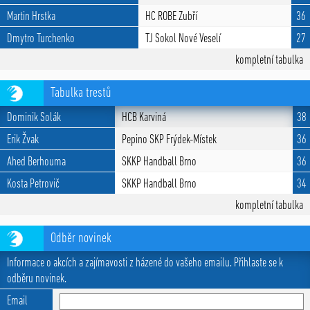
Martin Hrstka
HC ROBE Zubří
36
Dmytro Turchenko
TJ Sokol Nové Veselí
27
kompletní tabulka
Tabulka trestů
Dominik Solák
HCB Karviná
38
Erik Žvak
Pepino SKP Frýdek-Místek
36
Ahed Berhouma
SKKP Handball Brno
36
Kosta Petrovič
SKKP Handball Brno
34
kompletní tabulka
Odběr novinek
Informace o akcích a zajímavosti z házené do vašeho emailu. Přihlaste se k
odběru novinek.
Email