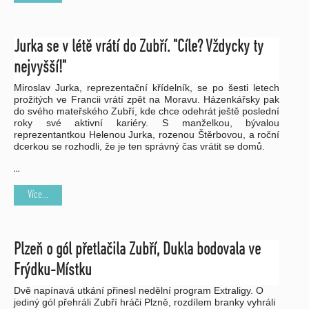
Jurka se v létě vrátí do Zubří. "Cíle? Vždycky ty
nejvyšší!"
Miroslav Jurka, reprezentační křídelník, se po šesti letech
prožitých ve Francii vrátí zpět na Moravu. Házenkářsky pak
do svého mateřského Zubří, kde chce odehrát ještě poslední
roky své aktivní kariéry. S manželkou, bývalou
reprezentantkou Helenou Jurka, rozenou Štěrbovou, a roční
dcerkou se rozhodli, že je ten správný čas vrátit se domů.
…
Více...
Plzeň o gól přetlačila Zubří, Dukla bodovala ve
Frýdku-Místku
Dvě napínavá utkání přinesl nedělní program Extraligy. O
jediný gól přehráli Zubří hráči Plzně, rozdílem branky vyhráli