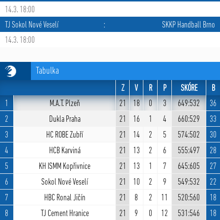
14.3. 18:00
TJ Sokol Nové Veselí
:
SKKP Handball Brno
14.3. 18:00
Tabulka
Z
V
R
P
SKÓRE
B
1
M.A.T. Plzeň
21
18
0
3
649:532
36
2
Dukla Praha
21
16
1
4
660:529
33
3
HC ROBE Zubří
21
14
2
5
574:502
30
4
HCB Karviná
21
13
2
6
555:497
28
5
KH ISMM Kopřivnice
21
13
1
7
645:605
27
6
Sokol Nové Veselí
21
10
2
9
549:532
22
7
HBC Ronal Jičín
21
8
2
11
520:560
18
8
TJ Cement Hranice
21
9
0
12
531:546
18