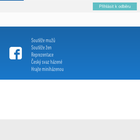
Soutěže mužů
Soutěže žen
Reprezentace
Český svaz házené
Hrajte miniházenou
Extraliga házené c 2015, All Rights Reserved
created by:
Le Clavera
s r.o.