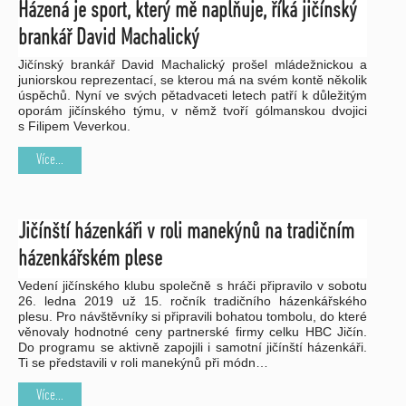
Házená je sport, který mě naplňuje, říká jičínský
brankář David Machalický
Jičínský brankář David Machalický prošel mládežnickou a
juniorskou reprezentací, se kterou má na svém kontě několik
úspěchů. Nyní ve svých pětadvaceti letech patří k důležitým
oporám jičínského týmu, v němž tvoří gólmanskou dvojici
s Filipem Veverkou.
Více...
Jičínští házenkáři v roli manekýnů na tradičním
házenkářském plese
Vedení jičínského klubu společně s hráči připravilo v sobotu
26. ledna 2019 už 15. ročník tradičního házenkářského
plesu. Pro návštěvníky si připravili bohatou tombolu, do které
věnovaly hodnotné ceny partnerské firmy celku HBC Jičín.
Do programu se aktivně zapojili i samotní jičínští házenkáři.
Ti se představili v roli manekýnů při módn…
Více...