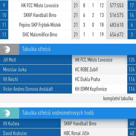
9
HK FCC Město Lovosice
21
8
1
12
577:553
17
10
SKKP Handball Brno
21
6
2
13
516:575
14
11
Pepino SKP Frýdek-Místek
21
3
0
18
483:610
6
12
SHC Maloměřice Brno
21
1
1
19
454:672
3
Tabulka střelců
Jiří Motl
HK FCC Město Lovosice
135
Miroslav Jurka
HC ROBE Zubří
124
Vít Reichl
HC Dukla Praha
114
Victor Andres Donoso Andalaft
KH ISMM Kopřivnice
114
kompletní tabulka
Tabulka střelců sedmimetrových hodů
Vít Kučera
SKKP Handball Brno
40
David Krahulec
HBC Ronal Jičín
40