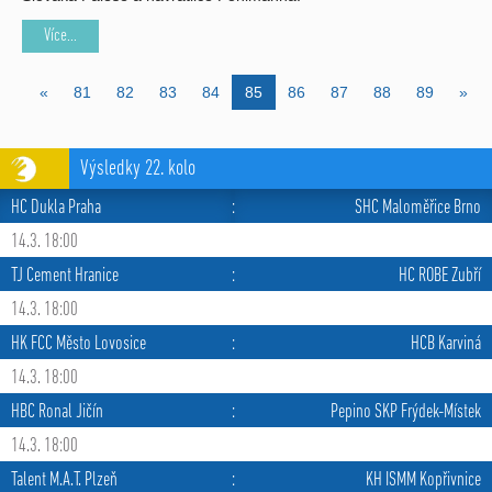
Více...
«
81
82
83
84
85
86
87
88
89
»
Výsledky 22. kolo
HC Dukla Praha
:
SHC Maloměřice Brno
14.3. 18:00
TJ Cement Hranice
:
HC ROBE Zubří
14.3. 18:00
HK FCC Město Lovosice
:
HCB Karviná
14.3. 18:00
HBC Ronal Jičín
:
Pepino SKP Frýdek-Místek
14.3. 18:00
Talent M.A.T. Plzeň
:
KH ISMM Kopřivnice