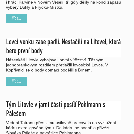
i hráči Karviné v Novém Veselí. tři góly dělily na konci zápasu
výběry Dukly a Frýdku-Místku.
Více...
Lovci venku zase padli. Nestačili na Litovel, která
bere první body
Házenkáři Litovle vybojovali první vítězství. Těsným
jednobrankovým rozdílem přetlačili lovosické Lovce. V
Kopřivnici se o body domácí podělili s Brnem.
Více...
Tým Litovle v jarní části posílí Pohlmann s
Pálešem
Vedení Tatranu přes zimu usilovně pracovalo na vyztužení
kádru extraligového týmu. Do kádru se podařilo přivézt
Slováka Páleše a navrátilce Pohlmanna.