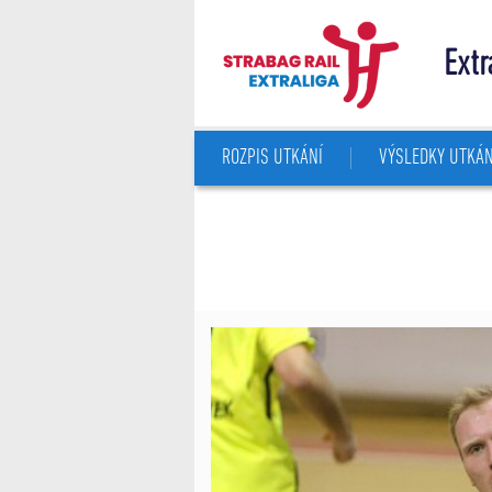
Extr
ROZPIS UTKÁNÍ
VÝSLEDKY UTKÁN