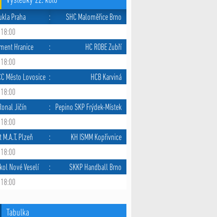
Výsledky 22. kolo
ukla Praha
:
SHC Maloměřice Brno
 18:00
ment Hranice
:
HC ROBE Zubří
 18:00
CC Město Lovosice
:
HCB Karviná
 18:00
onal Jičín
:
Pepino SKP Frýdek-Místek
 18:00
tvý šedesátník Jiří Kotrč: „Házená mi už začala chybět. Če
t M.A.T. Plzeň
:
KH ISMM Kopřivnice
soutěže vrátí do normálních kolejí.“
 18:00
kol Nové Veselí
:
SKKP Handball Brno
 18:00
Tabulka