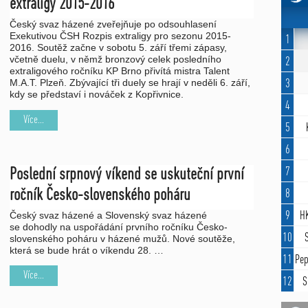
extraligy 2015-2016
Český svaz házené zveřejňuje po odsouhlasení
Exekutivou ČSH Rozpis extraligy pro sezonu 2015-
1
2016. Soutěž začne v sobotu 5. září třemi zápasy,
včetně duelu, v němž bronzový celek posledního
2
extraligového ročníku KP Brno přivítá mistra Talent
M.A.T. Plzeň. Zbývající tři duely se hrají v neděli 6. září,
3
kdy se představí i nováček z Kopřivnice.
4
Více...
5
6
7
Poslední srpnový víkend se uskuteční první
ročník Česko-slovenského poháru
8
9
HK
Český svaz házené a Slovenský
svaz házené
se
dohodly na uspořádání
prvního
ročník
u
Česko-
10
slovenského
poháru
v házené mužů. Nové soutěže
,
která se bude hrát o víkendu 28. …
11
Pep
Více...
12
S