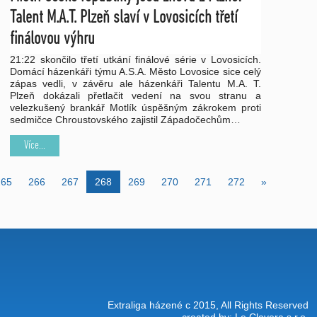
Talent M.A.T. Plzeň slaví v Lovosicích třetí
finálovou výhru
21:22 skončilo třetí utkání finálové série v Lovosicích.
Domácí házenkáři týmu A.S.A. Město Lovosice sice celý
zápas vedli, v závěru ale házenkáři Talentu M.A. T.
Plzeň dokázali přetlačit vedení na svou stranu a
velezkušený brankář Motlík úspěšným zákrokem proti
sedmičce Chroustovského zajistil Západočechům…
Více...
265
266
267
268
269
270
271
272
»
Extraliga házené c 2015, All Rights Reserved
created by:
Le Clavera
s r.o.