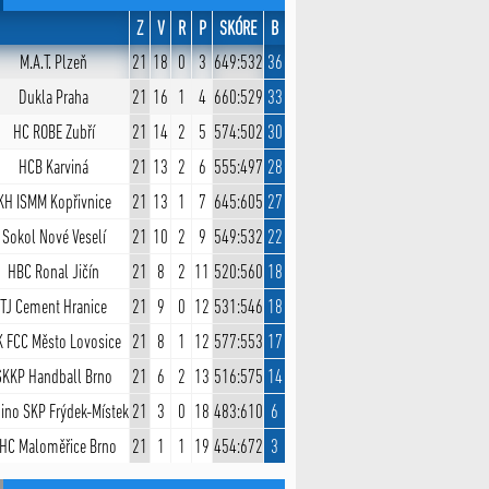
Z
V
R
P
SKÓRE
B
M.A.T. Plzeň
21
18
0
3
649:532
36
Dukla Praha
21
16
1
4
660:529
33
HC ROBE Zubří
21
14
2
5
574:502
30
HCB Karviná
21
13
2
6
555:497
28
KH ISMM Kopřivnice
21
13
1
7
645:605
27
Sokol Nové Veselí
21
10
2
9
549:532
22
HBC Ronal Jičín
21
8
2
11
520:560
18
TJ Cement Hranice
21
9
0
12
531:546
18
 FCC Město Lovosice
21
8
1
12
577:553
17
SKKP Handball Brno
21
6
2
13
516:575
14
ino SKP Frýdek-Místek
21
3
0
18
483:610
6
HC Maloměřice Brno
21
1
1
19
454:672
3