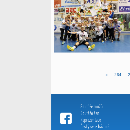
«
264
Soutěže mužů
Soutěže žen
Reprezentace
Český svaz házené