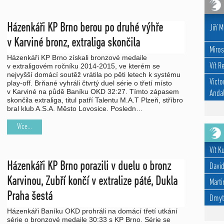
Házenkáři KP Brno berou po druhé výhře
Jiří M
v Karviné bronz, extraliga skončila
Miros
Házenkáři KP Brno získali bronzové medaile
Vít R
v extraligovém ročníku 2014-2015, ve kterém se
nejvyšší domácí soutěž vrátila po pěti letech k systému
Victo
play-off. Brňané vyhráli čtvrtý duel série o třetí místo
v Karviné na půdě Baníku OKD 32:27. Tímto zápasem
Andal
skončila extraliga, titul patří Talentu M.A.T Plzeň, stříbro
bral klub A.S.A. Město Lovosice. Posledn…
Více...
Vít K
Házenkáři KP Brno porazili v duelu o bronz
David
Karvinou, Zubří končí v extralize páté, Dukla
Marti
Praha šestá
Dmyt
Házenkáři Baníku OKD prohráli na domácí třetí utkání
série o bronzové medaile 30:33 s KP Brno. Série se