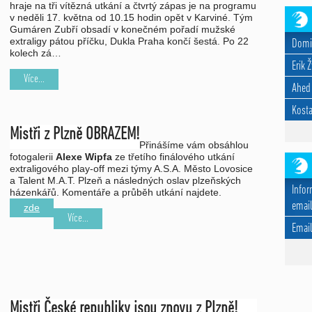
hraje na tři vítězná utkání a čtvrtý zápas je na programu
v neděli 17. května od 10.15 hodin opět v Karviné. Tým
Gumáren Zubří obsadí v konečném pořadí mužské
extraligy pátou příčku, Dukla Praha končí šestá. Po 22
Domi
kolech zá…
Erik 
Více...
Ahed
Kosta
Mistři z Plzně OBRAZEM!
Přinášíme vám obsáhlou
fotogalerii
Alexe Wipfa
ze třetího finálového utkání
extraligového play-off mezi týmy A.S.A. Město Lovosice
a Talent M.A.T. Plzeň a následných oslav plzeňských
Infor
házenkářů. Komentáře a průběh utkání najdete
.
email
zde
Více...
Emai
Mistři České republiky jsou znovu z Plzně!