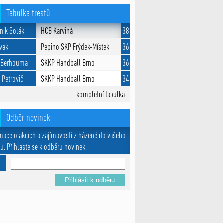
Tabulka trestů
nik Solák
HCB Karviná
38
Žvak
Pepino SKP Frýdek-Místek
36
 Berhouma
SKKP Handball Brno
36
 Petrovič
SKKP Handball Brno
34
kompletní tabulka
Odběr novinek
mace o akcích a zajímavosti z házené do vašeho
u. Přihlaste se k odběru novinek.
l