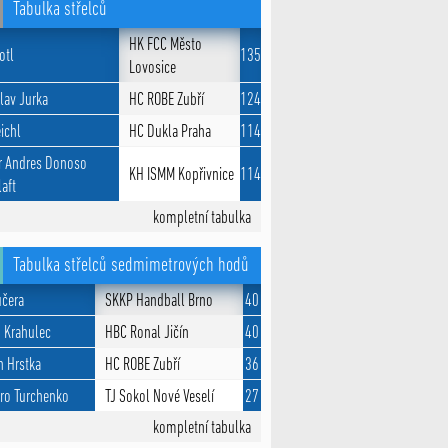
Tabulka střelců
HK FCC Město
otl
135
Lovosice
lav Jurka
HC ROBE Zubří
124
eichl
HC Dukla Praha
114
r Andres Donoso
KH ISMM Kopřivnice
114
aft
kompletní tabulka
Tabulka střelců sedmimetrových hodů
učera
SKKP Handball Brno
40
 Krahulec
HBC Ronal Jičín
40
n Hrstka
HC ROBE Zubří
36
ro Turchenko
TJ Sokol Nové Veselí
27
kompletní tabulka