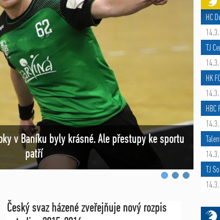
HC D
14.3.
TJ Ce
14.3.
HK F
14.3.
HBC R
14.3.
roky v Baníku byly krásné. Ale přestupy ke sportu
Čers
Talen
patří
14.3.
TJ So
14.3.
Český svaz házené zveřejňuje nový rozpis