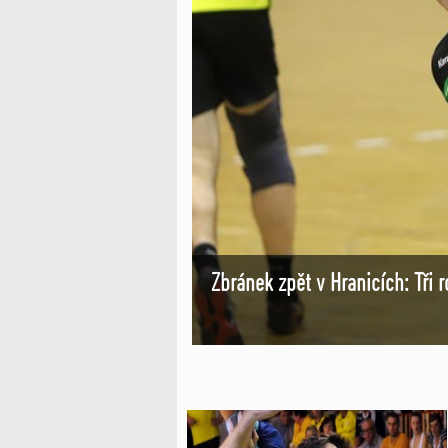
Zbránek zpět v Hranicích: Tři 
 posila Králova Pole