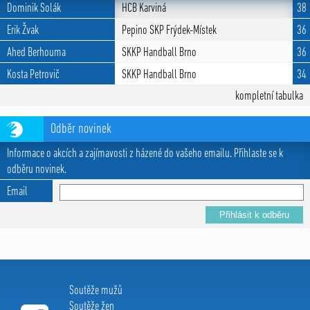
Dominik Solák
HCB Karviná
38
Erik Žvak
Pepino SKP Frýdek-Místek
36
Ahed Berhouma
SKKP Handball Brno
36
Kosta Petrovič
SKKP Handball Brno
34
kompletní tabulka
Odběr novinek
Informace o akcích a zajímavosti z házené do vašeho emailu. Přihlaste se k
odběru novinek.
Email
Soutěže mužů
Soutěže žen