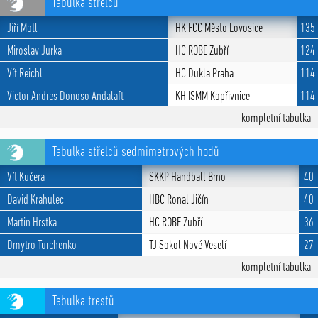
Tabulka střelců
Jiří Motl
HK FCC Město Lovosice
135
Miroslav Jurka
HC ROBE Zubří
124
Vít Reichl
HC Dukla Praha
114
Victor Andres Donoso Andalaft
KH ISMM Kopřivnice
114
kompletní tabulka
Tabulka střelců sedmimetrových hodů
Vít Kučera
SKKP Handball Brno
40
David Krahulec
HBC Ronal Jičín
40
Martin Hrstka
HC ROBE Zubří
36
Dmytro Turchenko
TJ Sokol Nové Veselí
27
kompletní tabulka
Tabulka trestů