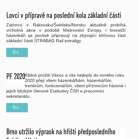
Lovci v přípravě na poslední kola základní části
Zatímco v Rakousku/Švédsku/Norsku aktuálně probíhá
vrcholná akce v podobě Mistrovství Evropy, i lovosičtí
házenkáři se poctivě připravují na zbývající klíčovou část
základní části STRABAG Rail extraligy.
Více...
Klidné prožití Vánoc a vše nejlepší do nového roku
PF 2020
2020 přejí všem házenkářkám, házenkářům,
trenérům, funkcionářům, všem příznivcům házené i
jejich blízkým členové Exekutivy ČSH a pracovníci
sekretariátu.
Více...
Brno utržilo výprask na hřišti předposledního