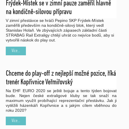
Frýdek-Místek se v zimní pauze zaměřil hlavně
na kondičně-silovou přípravu
V zimní přestávce se hráči Pepino SKP Frýdek-Místek
zaměřili především na kondičně-silový blok, který vedl
Stanislav Holaň. Ve zbývajících zápasech základní části
STRABAG Rail Extraligy chtějí uhrát co nejvíce bodů, aby si
vytvořili náskok do play out.
Více...
Chceme do play-off z nejlepší možné pozice, říká
trenér Kopřivnice Veřmiřovský
Na EHF EURO 2020 se ještě bojuje a tento týden bojovat
bude. Nejen české extraligové kluby se tak snaží na
maximum využít probíhající reprezentační přestávku. Jak ji
vytěžili házenkáři Kopřivnice a s jakým cílem vběhnou do
roku 2020?
Více...