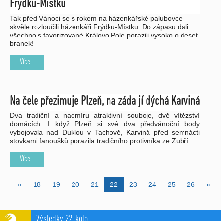
Frýdku-Místku
Tak před Vánoci se s rokem na házenkářské palubovce
skvěle rozloučili házenkáři Frýdku-Místku. Do zápasu dali
všechno s favorizované Královo Pole porazili vysoko o deset
branek!
Více...
Na čele přezimuje Plzeň, na záda jí dýchá Karviná
Dva tradiční a nadmíru atraktivní souboje, dvě vítězství
domácích. I když Plzeň si své dva předvánoční body
vybojovala nad Duklou v Tachově, Karviná před semnácti
stovkami fanoušků porazila tradičního protivníka ze Zubří.
Více...
«
18
19
20
21
22
23
24
25
26
»
Výsledky 22. kolo