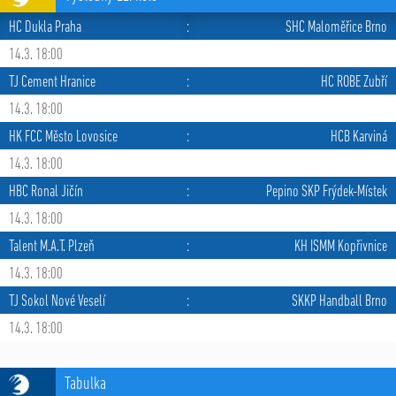
HC Dukla Praha
:
SHC Maloměřice Brno
14.3. 18:00
TJ Cement Hranice
:
HC ROBE Zubří
14.3. 18:00
HK FCC Město Lovosice
:
HCB Karviná
14.3. 18:00
HBC Ronal Jičín
:
Pepino SKP Frýdek-Místek
14.3. 18:00
Talent M.A.T. Plzeň
:
KH ISMM Kopřivnice
14.3. 18:00
TJ Sokol Nové Veselí
:
SKKP Handball Brno
14.3. 18:00
Tabulka