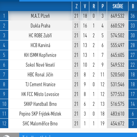
Z
V
R
P
SKÓRE
B
1
M.A.T. Plzeň
21
18
0
3
649:532
36
2
Dukla Praha
21
16
1
4
660:529
33
3
HC ROBE Zubří
21
14
2
5
574:502
30
4
HCB Karviná
21
13
2
6
555:497
28
5
KH ISMM Kopřivnice
21
13
1
7
645:605
27
6
Sokol Nové Veselí
21
10
2
9
549:532
22
7
HBC Ronal Jičín
21
8
2
11
520:560
18
8
TJ Cement Hranice
21
9
0
12
531:546
18
9
HK FCC Město Lovosice
21
8
1
12
577:553
17
10
SKKP Handball Brno
21
6
2
13
516:575
14
11
Pepino SKP Frýdek-Místek
21
3
0
18
483:610
6
12
SHC Maloměřice Brno
21
1
1
19
454:672
3